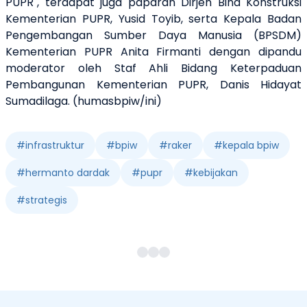
PUPR", terdapat juga paparan Dirjen Bina Konstruksi
Kementerian PUPR, Yusid Toyib, serta Kepala Badan
Pengembangan Sumber Daya Manusia (BPSDM)
Kementerian PUPR Anita Firmanti dengan dipandu
moderator oleh Staf Ahli Bidang Keterpaduan
Pembangunan Kementerian PUPR, Danis Hidayat
Sumadilaga. (humasbpiw/ini)
#
infrastruktur
#
bpiw
#
raker
#
kepala bpiw
#
hermanto dardak
#
pupr
#
kebijakan
#
strategis