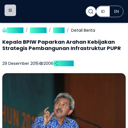
ID
EN
Toggle navigation menu
Beranda
/
Publikasi
/
Berita
/
Detail Berita
Kepala BPIW Paparkan Arahan Kebijakan
Strategis Pembangunan Infrastruktur PUPR
29 Desember 2015
2006
Bagikan