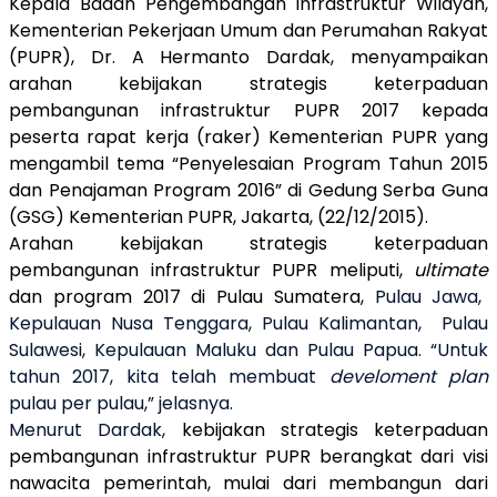
Kepala Badan Pengembangan Infrastruktur Wilayah,
Kementerian Pekerjaan Umum dan Perumahan Rakyat
(PUPR), Dr. A Hermanto Dardak, menyampaikan
arahan kebijakan strategis
keterpaduan
pembangunan
infrastruktur PUPR 2017 kepada
peserta rapat kerja (raker) Kementerian PUPR yang
mengambil tema “Penyelesaian Program Tahun 2015
dan Penajaman Program 2016” di Gedung Serba Guna
(GSG) Kementerian PUPR, Jakarta, (22/12/2015).
Arahan kebijakan strategis keterpaduan
pembangunan
infrastruktur PUPR meliputi,
ultimate
dan program 2017 di Pulau Sumatera
,
Pulau Jawa,
Kepulauan Nusa Tenggara
,
Pulau Kalimantan
,
Pulau
Sulawesi
,
Kepulauan Maluku
dan
Pulau Papua. “Untuk
tahun 2017, kita telah membuat
develoment plan
pulau per pulau,” jelasnya.
Menurut Dardak,
kebijakan strategis keterpaduan
pembangunan
infrastruktur PUPR berangkat dari visi
nawacita pemerintah, mulai dari
membangun dari