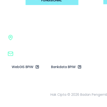
Badan Pengembangan Infrastruk
Gedung G BPIW, Kementerian Pekerjaan Umum
Jl. Pattimura No. 20, Kebayoran Baru, Jakarta Sela
bpiw@pu.go.id
WebGIS BPIW
Bankdata BPIW
Hak Cipta ©
2026
Badan Pengemban