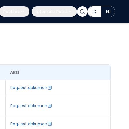
Publikasi
Informasi Publik
ID
EN
Aksi
Request dokumen
Request dokumen
Request dokumen