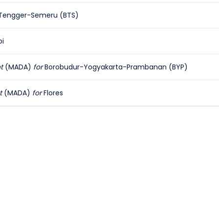
Tengger-Semeru (BTS)
bi
nt
(MADA)
for
Borobudur-Yogyakarta-Prambanan (BYP)
nt
(MADA)
for
Flores
tur Wilayah