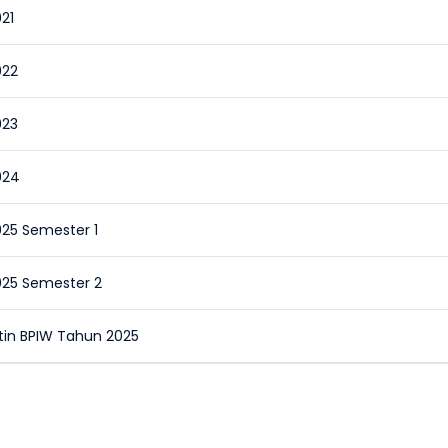
21
022
023
024
025 Semester 1
2025 Semester 2
etin BPIW Tahun 2025
tur Wilayah