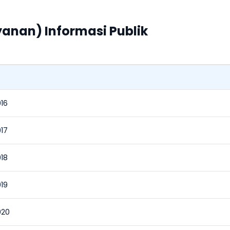
anan) Informasi Publik
016
017
018
019
020