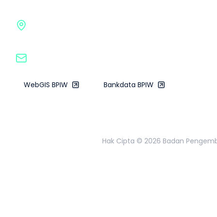
Gedung G BPIW, Kementerian Pekerjaan Umum
Jl. Pattimura No. 20, Kebayoran Baru, Jakarta Sela
bpiw@pu.go.id
WebGIS BPIW
Bankdata BPIW
Hak Cipta ©
2026
Badan Pengemban