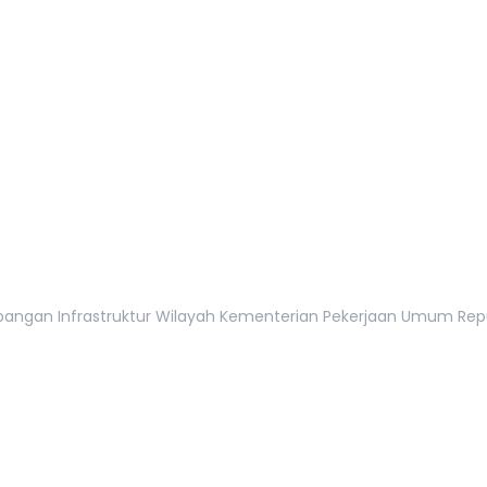
tan, 12110
gan Infrastruktur Wilayah Kementerian Pekerjaan Umum Republi