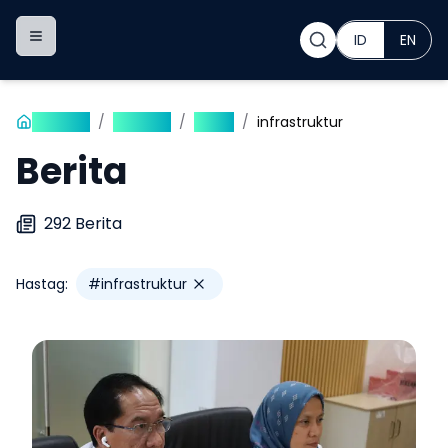
ID
EN
Toggle navigation menu
Beranda
/
Publikasi
/
Berita
/
infrastruktur
Berita
292
Berita
Hastag:
#
infrastruktur