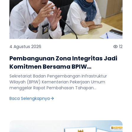
4 Agustus 2026
12
Pembangunan Zona Integritas Jadi
Komitmen Bersama BPIW
Tingkatkan Kualitas Tata Kelola
Sekretariat Badan Pengembangan Infrastruktur
Wilayah (BPIW) Kementerian Pekerjaan Umum
menggelar Rapat Pembahasan Tahapan
Pembangunan Zona Integritas (ZI) di Ruang Rapat
Baca Selengkapnya
Lantai I Gedung G BPIW, Selasa (4/8). Kegiatan ini
menjadi bagian dari upaya memperkuat komitmen
organisasi dalam mewujudkan tata kelola
pemerintahan yang bersih, akuntabel, serta
mendukung pencapaian target kinerja Badan
Pengembangan Infrastruktur Wilayah sebagaimana