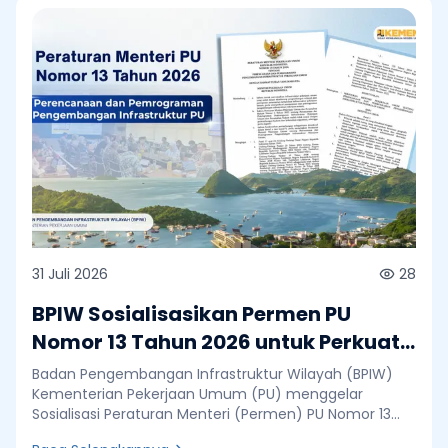
31 Juli 2026
28
BPIW Sosialisasikan Permen PU
Nomor 13 Tahun 2026 untuk Perkuat
Perencanaan dan Pemrograman
Badan Pengembangan Infrastruktur Wilayah (BPIW)
Infrastruktur
Kementerian Pekerjaan Umum (PU) menggelar
Sosialisasi Peraturan Menteri (Permen) PU Nomor 13
Tahun 2026 tentang Perencanaan dan Pemrograman