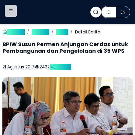
ID
EN
Toggle navigation menu
Beranda
/
Publikasi
/
Berita
/
Detail Berita
BPIW Susun Permen Anjungan Cerdas untuk
Pembangunan dan Pengelolaan di 35 WPS
21 Agustus 2017
2432
Bagikan