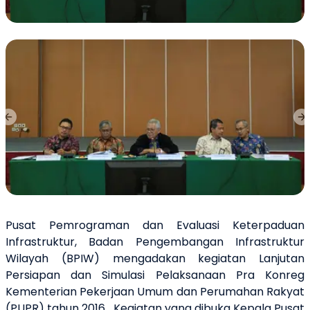
Previous slide
Ne
Pusat Pemrograman dan Evaluasi Keterpaduan
Infrastruktur, Badan Pengembangan Infrastruktur
Wilayah (BPIW) mengadakan kegiatan Lanjutan
Persiapan dan Simulasi Pelaksanaan Pra Konreg
Kementerian Pekerjaan Umum dan Perumahan Rakyat
(PUPR) tahun 2016. Kegiatan yang dibuka Kepala Pusat