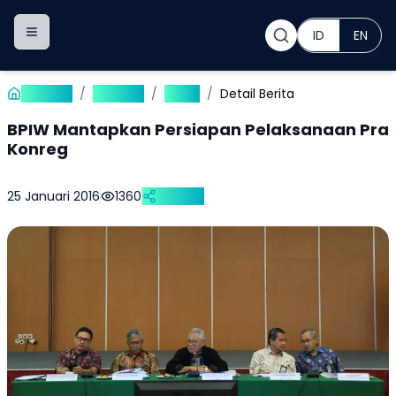
ID
EN
Toggle navigation menu
Beranda
/
Publikasi
/
Berita
/
Detail Berita
BPIW Mantapkan Persiapan Pelaksanaan Pra
Konreg
25 Januari 2016
1360
Bagikan