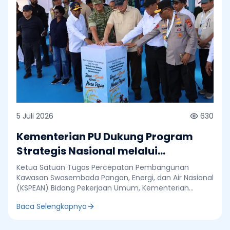
5 Juli 2026
630
Kementerian PU Dukung Program
Strategis Nasional melalui
Pembangunan Infrastruktur
Ketua Satuan Tugas Percepatan Pembangunan
Kawasan Pangan Wanam
Kawasan Swasembada Pangan, Energi, dan Air Nasional
(KSPEAN) Bidang Pekerjaan Umum, Kementerian
Pekerjaan Umum (PU), Adenan Rasyid menghadiri
Baca Selengkapnya
kegiatan Pencanangan Penanaman Padi dalam
rangka mendukung Program Strategis Nasional (PSN)
di Wanam, Kabupaten Merauke, Papua Selatan,