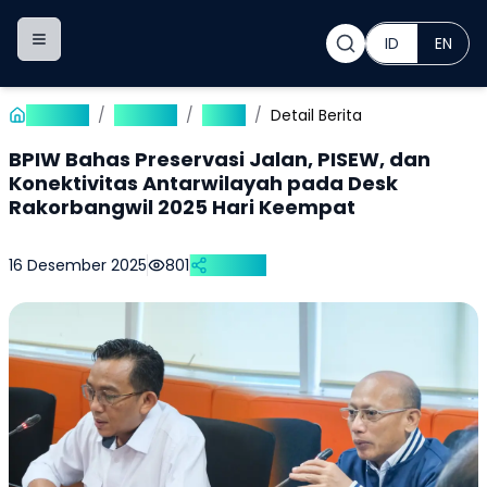
ID
EN
Toggle navigation menu
Beranda
/
Publikasi
/
Berita
/
Detail Berita
BPIW Bahas Preservasi Jalan, PISEW, dan
Konektivitas Antarwilayah pada Desk
Rakorbangwil 2025 Hari Keempat
16 Desember 2025
801
Bagikan