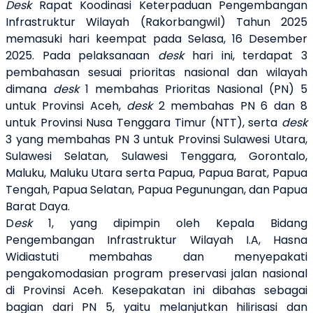
Desk
Rapat Koodinasi Keterpaduan Pengembangan
Infrastruktur Wilayah (Rakorbangwil) Tahun 2025
memasuki hari keempat
pada Selasa, 16 Desember
2025. Pada pelaksanaan
desk
hari ini, terdapat 3
pembahasan sesuai prioritas nasional dan wilayah
dimana
desk
1 membahas Prioritas Nasional (PN) 5
untuk Provinsi Aceh,
desk
2 membahas PN 6 dan 8
untuk Provinsi Nusa Tenggara Timur (NTT), serta
desk
3 yang membahas PN 3 untuk Provinsi Sulawesi Utara,
Sulawesi Selatan, Sulawesi Tenggara, Gorontalo,
Maluku, Maluku Utara serta Papua, Papua Barat, Papua
Tengah, Papua Selatan, Papua Pegunungan, dan Papua
Barat Daya.
D
esk
1, yang dipimpin oleh
Kepala Bidang
Pengembangan Infrastruktur Wilayah I.A,
Hasna
Widiastuti membahas dan menyepakati
pengakomodasian program preservasi jalan nasional
di Provinsi Aceh. Kesepakatan ini dibahas sebagai
bagian dari PN 5, yaitu melanjutkan hilirisasi dan