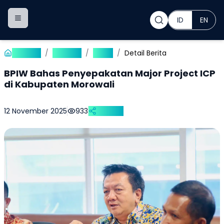
ID
EN
Toggle navigation menu
Beranda
/
Publikasi
/
Berita
/
Detail Berita
BPIW Bahas Penyepakatan Major Project ICP
di Kabupaten Morowali
12 November 2025
933
Bagikan