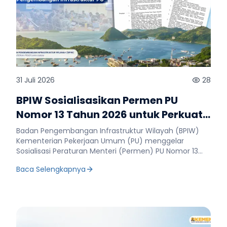
31 Juli 2026
28
BPIW Sosialisasikan Permen PU
Nomor 13 Tahun 2026 untuk Perkuat
Perencanaan dan Pemrograman
Badan Pengembangan Infrastruktur Wilayah (BPIW)
Infrastruktur
Kementerian Pekerjaan Umum (PU) menggelar
Sosialisasi Peraturan Menteri (Permen) PU Nomor 13
Tahun 2026 tentang Perencanaan dan Pemrograman
Baca Selengkapnya
Pengembangan Infrastruktur Pekerjaan Umum di
Ruang Rapat Lantai 2 BPIW, Jakarta, Jumat, 31 Juli 2026.
Sosialisasi ini bertujuan menyamakan pemahaman
seluruh unit organisasi terhadap implementasi regulasi
baru yang memperkuat proses perencanaan dan
pemrograman pengembangan infrastruktur secara