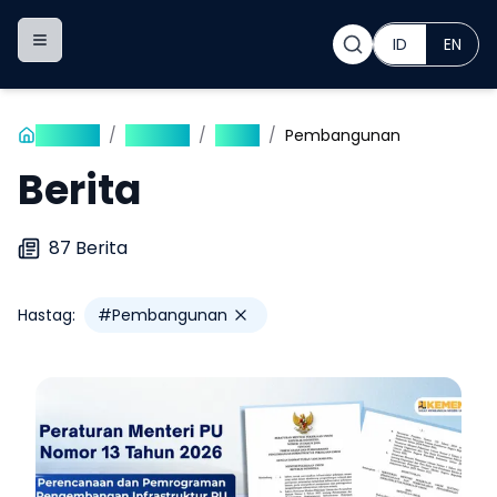
ID
EN
Toggle navigation menu
Beranda
/
Publikasi
/
Berita
/
Pembangunan
Berita
87
Berita
Hastag:
#
Pembangunan