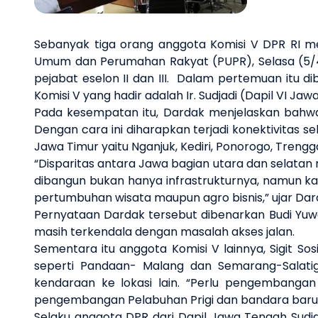
Sebanyak tiga orang anggota Komisi V DPR RI m
Umum dan Perumahan Rakyat (PUPR)
, Selasa
(5/
pejabat e
selon II dan III
.
Dalam pertemuan itu
di
Komisi V yang hadir adalah
Ir. Sudjadi
(
Dapil VI Jaw
Pada kesempatan itu, Dardak menjelaskan
bah
Dengan cara ini diharapkan terjadi
konekti
v
itas s
Jawa Timur yaitu Nganjuk, Kediri, Ponorogo, Trengg
“D
isparitas antara Jawa bagian
u
tara dan
s
elatan 
dibangun bukan hanya infrastrukturnya, namun 
pertumbuhan wisata maupun agro bisnis
,
”
u
jar Dar
Pernyataan Dardak tersebut dibenarkan
Budi Yu
masih terkendala dengan masalah akses jalan
.
Sementara itu anggota Komisi V lainnya,
Sigit S
seperti P
andaan
-
M
alang
dan
Semarang-Salati
kendaraan
ke lokasi lain
.
“
Perlu pengembangan 
pengembanga
n
P
elabuhan
P
rigi
dan bandara bar
S
elaku anggota DPR
dari
Dapil Jawa
T
engah Sudj