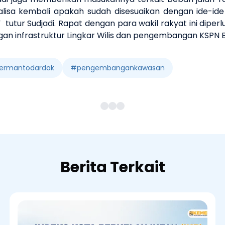
nalisa kembali apakah sudah disesuaikan dengan ide-id
”
tutur Sudjadi.
Rapat
dengan para wakil rakyat ini dip
n infrastruktur
L
ingkar
W
ilis dan pengembangan KSPN 
ermantodardak
#
pengembangankawasan
Berita Terkait