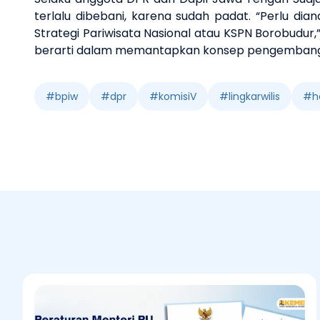
terlalu dibebani,
karena sudah padat. “P
erlu dia
Strategi Pariwisata Nasional atau KSPN
Borobudur
,
berarti dalam memantapkan
konsep pengembanga
#
bpiw
#
dpr
#
komisiV
#
lingkarwilis
#
h