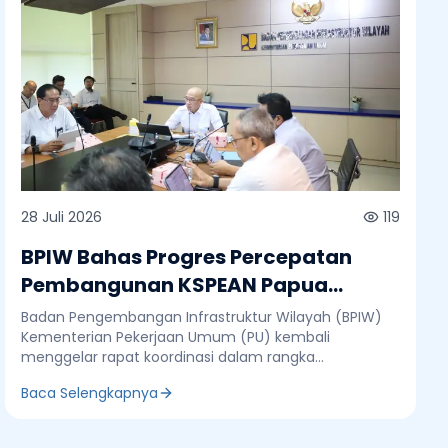
28 Juli 2026
119
BPIW Bahas Progres Percepatan
Pembangunan KSPEAN Papua
Selatan
Badan Pengembangan Infrastruktur Wilayah (BPIW)
Kementerian Pekerjaan Umum (PU) kembali
menggelar rapat koordinasi dalam rangka
memonitoring progres bulanan ke-3 Tim Satuan
Baca Selengkapnya
Tugas Percepatan Pembangunan Kawasan
Swasembada Pangan, Energi, dan Air Nasional
(KSPEAN) Papua Selatan. Rapat yang merupakan