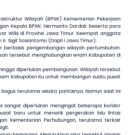
astruktur Wilayah (BPIW)
Kementerian Pekerjaan
gan Kepala BPIW, Hermanto Dardak beserta para
 Wilis di Provinsi Jawa Timur.
Keempat anggota
an
Ir. Sigit Sosiantomo
(
Dapil I
Jawa Timur).
r berbasis
pengembangan wilayah pertumbuhan.
san tersebut
menghubungkan enam Kabupaten di
 sehingga diperlukan pembangunan. Wilayah tersebut
enam
Kabupaten
itu
untuk membangun suatu pusat
 bagus terutama wisata
pantai
nya. N
amun saat ini
is
sangat diperlukan mengingat beberapa koridor
usat baru untuk menarik pergerakan
lalu lintas
ngan
Kementerian Perhubungan
,
terutama
terkait
igit
.
og
y
a-Semarang
. Menurutnya jalur tersebut
jangan