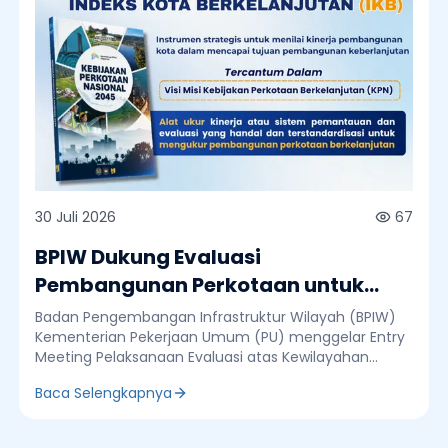
30 Juli 2026
67
BPIW Dukung Evaluasi
Pembangunan Perkotaan untuk
Perkuat Tata Kelola dan Sinergi
Badan Pengembangan Infrastruktur Wilayah (BPIW)
Lintas Sektor
Kementerian Pekerjaan Umum (PU) menggelar Entry
Meeting Pelaksanaan Evaluasi atas Kewilayahan
Pembangunan Perkotaan (Urban Development)
Baca Selengkapnya
Triwulan III Tahun 2026 bersama Badan Pengawasan
Keuangan dan Pembangunan (BPKP) di Ruang Rapat
Lantai 2 Gedung G BPIW, Jakarta, Kamis, 30 Juli 2026.