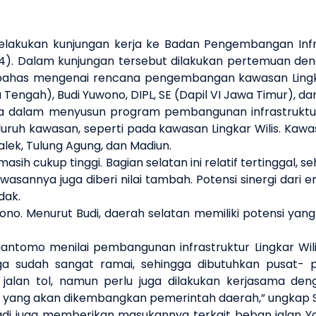
elakukan kunjungan kerja ke
Badan Peng
e
mbangan Infr
4)
. Dalam
kunjungan tersebut
dilakukan pertemuan den
bahas mengenai rencana pengembangan kawasan Lingkar
a
T
engah
),
Budi Yuwono, DIPL, SE
(
Dapil VI
J
awa
T
imur
), d
wa
dalam
menyusun program
pembangunan infrastruktu
eluruh kawasan
, seperti pada kawasan L
ingkar
W
ilis
. Kawa
alek, Tulung Agung
,
dan Madiun.
masih cukup tinggi.
Bagian selatan ini
relatif tertinggal,
kawasannya
juga
diberi nilai tambah.
P
otensi sinergi
dari 
dak.
wono
. Menurut Budi,
daerah selatan memiliki potensi
yang
osiantomo
menilai
pembangunan
infrastruktur L
ingkar
W
il
ga
sudah sangat ramai, sehingga dibutuhkan
pusat
-
p
jalan tol, namun
perlu juga dilakukan
kerjasama de
u yang akan dikembangkan
pemerintah daerah,” ungkap S
adi juga memberikan masukannya terkait beban jalan
Y