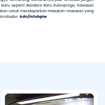
e baru seperti Bandara
B
aru Kulonprogo,
Kawasan
erlukan untuk mendapatkan masukan-masukan yang
Borobudur
.
Adn/infobpiw