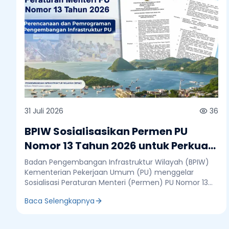
31 Juli 2026
36
BPIW Sosialisasikan Permen PU
Nomor 13 Tahun 2026 untuk Perkuat
Perencanaan dan Pemrograman
Badan Pengembangan Infrastruktur Wilayah (BPIW)
Infrastruktur
Kementerian Pekerjaan Umum (PU) menggelar
Sosialisasi Peraturan Menteri (Permen) PU Nomor 13
Tahun 2026 tentang Perencanaan dan
Baca Selengkapnya
Pemrograman Pengembangan Infrastruktur
Pekerjaan Umum di Ruang Rapat Lantai 2 BPIW,
Jakarta, Jumat, 31 Juli 2026. Sosialisasi ini bertujuan