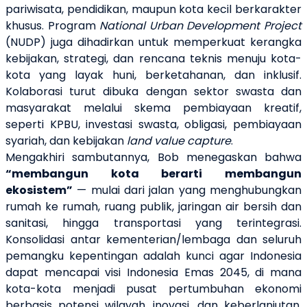
pariwisata, pendidikan, maupun kota kecil berkarakter
khusus. Program
National Urban Development Project
(NUDP) juga dihadirkan untuk memperkuat kerangka
kebijakan, strategi, dan rencana teknis menuju kota-
kota yang layak huni, berketahanan, dan inklusif.
Kolaborasi turut dibuka dengan sektor swasta dan
masyarakat melalui skema pembiayaan kreatif,
seperti KPBU, investasi swasta, obligasi, pembiayaan
syariah, dan kebijakan
land value capture
.
Mengakhiri sambutannya,
Bob
menegaskan bahwa
“membangun kota berarti membangun
ekosistem”
— mulai dari jalan yang menghubungkan
rumah ke rumah, ruang publik, jaringan air bersih dan
sanitasi, hingga transportasi yang terintegrasi.
Konsolidasi antar kementerian/lembaga dan seluruh
pemangku kepentingan adalah kunci agar Indonesia
dapat mencapai visi Indonesia Emas 2045, di mana
kota-kota menjadi pusat pertumbuhan ekonomi
berbasis potensi wilayah, inovasi, dan keberlanjutan.