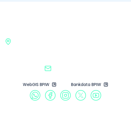
Badan Pengembangan
Infrastruktur Wilayah
Gedung G BPIW, Kementerian Pekerjaan Umum
Jl. Pattimura No. 20, Kebayoran Baru, Jakarta
Selatan, 12110
bpiw@pu.go.id
WebGIS BPIW
Bankdata BPIW
Profil
Produk