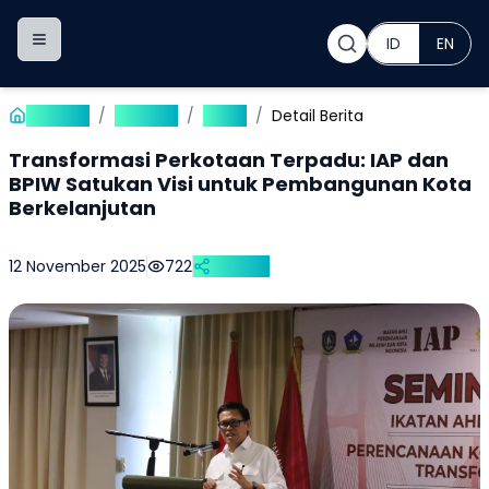
ID
EN
Toggle navigation menu
Beranda
/
Publikasi
/
Berita
/
Detail Berita
Transformasi Perkotaan Terpadu: IAP dan
BPIW Satukan Visi untuk Pembangunan Kota
Berkelanjutan
12 November 2025
722
Bagikan