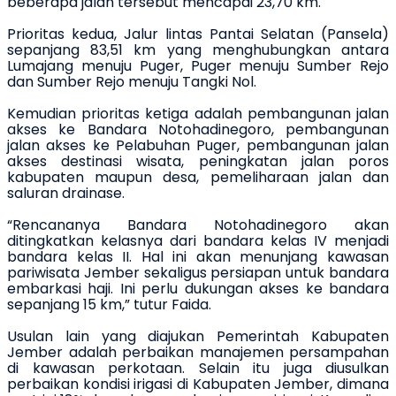
beberapa jalan tersebut mencapai
23,70
km
.
Prioritas kedua
,
Jalur lintas Pantai Selatan (
Pansela
)
sepanjang 83,51 km yang menghubungkan antara
L
umajang
menuju Puger, Puger menuju Sumber
R
ejo
dan Sumber
R
ejo menuju Tangki Nol.
Kemudian
prioritas ketiga adalah pembangunan jalan
akses ke Bandara Notohadinegoro, pembangunan
jalan akses ke Pelabuhan Puger
,
pembangunan jalan
akses destinasi wisata, peningkatan jalan poros
kabupaten
maupun
desa, pemeliharaan jalan dan
saluran drainase.
“Rencananya Bandara Notohadinegoro akan
ditingkatkan kelasnya dari bandara kelas IV menjadi
bandara kelas II
. H
al ini akan menunjang kawasan
pariwisata Jember sekaligus persiapan untuk bandara
embarkasi haji.
Ini
perlu dukungan akses ke bandara
sepanjang 15
km
,” tutur Faida.
Usulan lain
yang diajukan Pemerintah Kabupaten
Jember adalah perbaikan
manajemen persampahan
di kawasan perkotaan
. Selain itu juga diusulkan
perbaikan kondisi irigasi di Kabupaten Jember, dimana