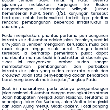
Bupati Jember, Jawa Timur,
Hj. Faida
beserta
jajarannya melakukan kunjungan ke Badan
Pengembangan Infrastruktur Wilayah (BPIW)
Kementerian PUPR
,
Senin (1/2).
K
unjungan
tersebut
bertujuan
untuk
berkonsultasi terkait
tiga prioritas
rencana pembangunan beberapa infrastruktur di
daerahnya
.
Faida
menjelaskan,
prioritas pertama pembangunan
infrastruktur di Jember adalah jalan.
Pasalnya, saat ini
84% jalan di Jember
mengalami kerusakan
,
mulai dari
rusak ringan
hingga
rusak berat.
Dengan kondisi
tersebut, ia berharap pemerintah pusat dapat
membantu memperbaiki infrastruktur di daerahnya.
“Saat ini masyarakat Jember sudah sangat
membutuhkan pembangunan dan perbaikan
infrastruktur jalan yang sudah rata-rata rusak dan
crowded
.
Salah satu penyebabnya adalah
kendaraan
berat yang
banyak
melintasi jalan,”
ungkap
Faida.
Saat ini m
enurutnya, perlu adanya pengembangan
jalan nasional
di Jember
dengan meningkatkan status
Jalan Kabupaten menjadi Jalan Nasional
, terutama
di
sepanjang Jalan Yos Sudarso, Jalan Wolter Monginsidi
dan Jalan Ajung menuju Gladakpakem
. Total panjang