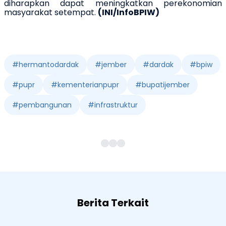
diharapkan dapat meningkatkan perekonomian
masyarakat setempat.
(INI/InfoBPIW)
#
hermantodardak
#
jember
#
dardak
#
bpiw
#
pupr
#
kementerianpupr
#
bupatijember
#
pembangunan
#
infrastruktur
Berita Terkait