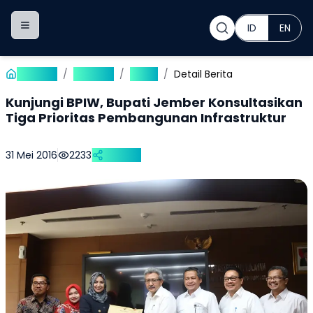
ID
EN
Toggle navigation menu
Beranda
/
Publikasi
/
Berita
/
Detail Berita
Kunjungi BPIW, Bupati Jember Konsultasikan
Tiga Prioritas Pembangunan Infrastruktur
31 Mei 2016
2233
Bagikan