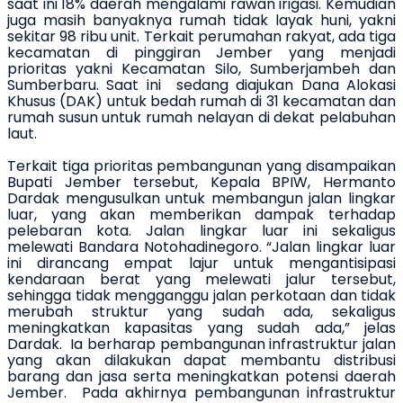
saat ini 18% daerah mengalami rawan irigasi. Kemudian
juga masih banyaknya rumah tidak layak huni, yakni
sekitar 98
ribu unit. Terkait perumahan rakyat, a
da
tiga
kecamatan di pinggiran Jember yang menjadi
prioritas
yakni Kecamatan
Silo, Sumberjambeh dan
Sumberbaru
. Saat ini
sedang diajukan Dana Alokasi
Khusus (DAK) untuk bedah rumah di 31 kecamatan dan
rumah susun untuk rumah nelayan di dekat pelabuhan
laut.
Terkait tiga prioritas
pembangunan yang disampaikan
Bupati Jember
tersebut, Kepala BPIW
,
Hermanto
Dardak mengusulkan untuk membangun jalan lingkar
luar
,
yang akan memberikan dampak terhadap
pelebaran kota
. Jalan lingkar luar ini sekaligus
melewati Bandara Notohadinegoro. “Jalan lingkar luar
ini dirancang
empat
lajur untuk mengantisipasi
kendaraan berat yang melewati jalur tersebut
,
sehingga tidak mengganggu jalan perkotaan dan tidak
merubah struktur yang sudah ada, sekaligus
meningkatkan kapasitas yang sudah ada,” jelas
Dardak.
Ia berharap pembangunan infrastruktur jalan
yang akan dilakukan dapat membantu distribusi
barang dan jasa serta meningkatkan potensi daerah
Jember.
Pada akhirnya pembangunan infrastruktur