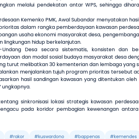
gkan melalui pendekatan antar WPS, sehingga
dihar
erdesaan
Kemenko PMK
, Awal Subandar
menyatakan
hasi
rioritas dalam rangka pemberdayaan kawasan perdesa
mbangan usaha ekonomi masyarakat desa, pengembanga
 lingkungan hidup berkelanjutan
.
-
U
ndang
Desa secara sistematis, konsisten dan be
rdayaan dan modal sosial budaya masyarakat desa den
ng turut melibatkan 30
k
ementerian
dan l
embaga yang s
jalankan menjalankan
tujuh
program prioritas
tersebut a
asarkan hasil sandingan kawasan yang ditentukan oleh
”
ungkapnya
.
 tentang sinkronisasi lokasi strategis kawasan perdes
p mengacu pada koridor pembagian kewenangan antar
#
rakor
#
kuswardono
#
bappenas
#
kemendes