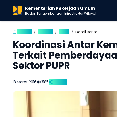
Kementerian Pekerjaan Umum
Badan Pengembangan Infrastruktur Wilayah
Beranda
/
Publikasi
/
Berita
/
Detail Berita
Koordinasi Antar Ke
Terkait Pemberdaya
Sektor PUPR
18 Maret 2016
3185
Bagikan