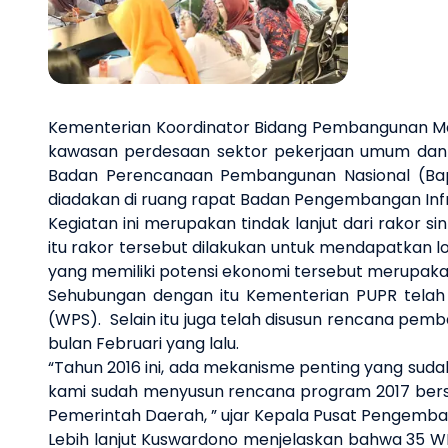
Kementerian Koordinator Bidang Pembangunan M
kawasan perdesaan sektor pekerjaan umum dan
Badan Perencanaan Pembangunan Nasional (Bap
diadakan di ruang rapat
Badan Pengembangan Infr
Kegiatan ini merupakan
tindak lanjut
dari rakor
si
itu r
akor
tersebut dilakukan untuk
mendapatkan lok
yang memiliki potensi ekonomi
tersebut merupaka
Sehubungan dengan itu
Kementerian PUPR telah
(WPS)
. Selain itu juga
telah
disusun
rencana pemban
bulan Februari yang lalu.
“
Tahun 2016 ini, ada mekanisme penting yang suda
k
ami sudah
menyusun rencana program 2017 be
Pemerintah Daerah,
” ujar Kepala Pusat Pengem
Lebih lanjut Kuswardono menjelaskan bahwa 35 