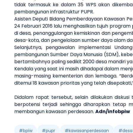
tidak termasuk ke
dalam 35 WPS akan dikemban
pembangunan
infrastruktur PUPR
.
Asisten Deputi Bidang Pemberdayaan Kawasan P
24 Februari 2016 lalu menghasilkan
tujuh
program p
di desa, penanggulangan kemiskinan dan penge
desa-kota,
dan
pengelolaan sumber daya alam dan
Selanjutnya
, pengawalan implementasi U
ndang
pembangunan
Sumber Daya Manusia (
SDM
)
,
k
ebe
bertambahnya paling sedikit
2000
desa mandiri ya
Kendala yang saat ini masih dihadapai dalam men
masing-masing
k
ementerian
dan l
embaga.
“
Berd
ditemui 18 kawasan prioritas yang telah disepakati
,
Didalam rapat tersebut, selain dilakukan diskusi
berpotensi terjadi sehingga diharapkan teta
membangun kawasan perdesaan.
Adn/infobpiw
#
bpiw
#
pupr
#
kawasanperdesaan
#
desa