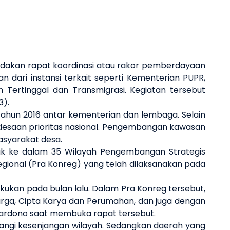
akan rapat koordinasi
atau rakor
pemberdayaan
dari instansi terkait seperti Kementerian PUPR,
rtinggal dan Transmigrasi. Kegiatan tersebut
3).
ahun 2016 antar
k
ementerian dan
l
embaga
. Selain
saan prioritas nasional
. P
engembangan kawasan
asyarakat desa.
k ke
dalam 35 Wilayah Pengembangan Strategis
gional (Pra Konreg) yang telah dilaksanakan pada
lakukan pada
bulan lalu
. Dalam Pra Konreg tersebut,
rga, Cipta Karya dan Perumahan
, dan juga dengan
ardono saat membuka rapat tersebut.
gi kesenjangan wilayah. Sedangkan daerah yang