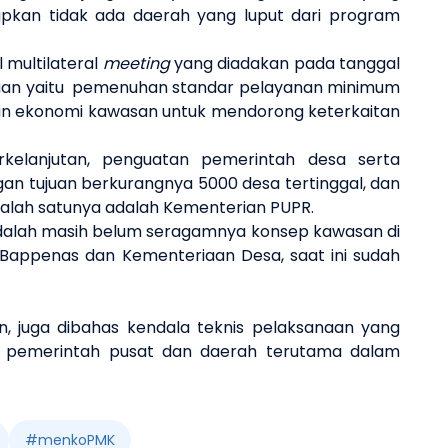
apkan
tidak ada daerah yang luput dari
program
l
m
ultilateral
m
eeting
yang diadakan pada tanggal
an yaitu
pemenuhan standar pelayanan minimum
n ekonomi kawasan untuk mendorong keterkaitan
rkelanjutan, penguatan pemerintah desa serta
gan tujuan berkurangnya
5000
desa tertinggal
,
dan
alah satunya adalah Kementerian PUPR.
dalah
masih belum seragamnya konsep kawasan di
 Bappenas dan Kementeriaan Desa, saat ini sudah
aan, juga dibahas kendala teknis pelaksanaan yang
a pemerintah pusat dan daerah terutama dalam
#
menkoPMK