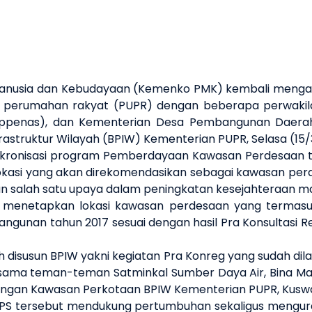
anusia dan Kebudayaan (Kemenko PMK) kembali mengad
 perumahan rakyat
(PUPR) dengan beberapa perwakilan 
penas), dan Kementerian Desa Pembangunan Daerah Te
astruktur Wilayah (BPIW)
Kementerian PUPR
,
Selasa
(15/
nkronisasi program Pemberdayaan Kawasan Perdesaan t
asi yang akan direkomendasikan sebagai kawasan perde
n s
alah satu upaya dalam peningkatan kesejahteraan m
 menetapkan lokasi kawasan perdesaan yang termasu
gunan tahun 2017 sesuai dengan hasil Pra Konsultasi Re
h disusun BPIW
yakni
kegiatan
P
ra
K
onreg
yang sudah di
rsama
teman-teman Satminkal Sumber Daya Air, Bina Ma
bangan Kawasan Perkotaan
BPIW Kementerian PUPR,
Kusw
WPS
tersebut
mendukung pertumbuhan sekaligus menguran