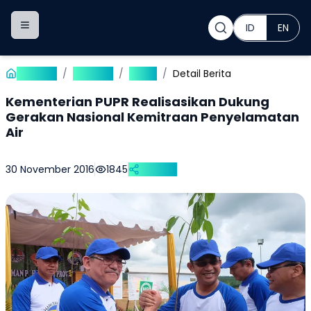
ID
EN
Toggle navigation menu
Beranda
/
Publikasi
/
Berita
/
Detail Berita
Kementerian PUPR Realisasikan Dukung
Gerakan Nasional Kemitraan Penyelamatan
Air
30 November 2016
1845
Bagikan