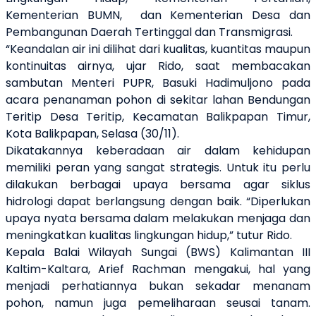
Kementerian BUMN,
dan
Kementerian Desa dan
Pembangunan Daerah Tertinggal dan Transmigrasi.
“
Keandalan air ini dilihat dari
kualitas, kuantitas maupun
kontinuitas airnya,
ujar Rido, saat
membacakan
sambutan Menteri PUPR, Basuki Hadimuljono
pada
acara
penanaman pohon di sekitar lahan Bendungan
Teritip Desa Teritip, Kecamatan Balikpapan Timur,
Kota Balikpapan, Selasa (30/11)
.
Dikatakannya k
eberadaan air dalam kehidupan
memiliki peran yang sangat strategis. Untuk itu perlu
dilakukan berbagai upaya bersama agar siklus
hidrologi dapat berlangsung dengan baik.
“D
iperlukan
upaya nyata bersama dalam melakukan menjaga dan
meningkatkan kualitas lingkungan hidup
,” tutur Rido
.
Kepala Balai Wilayah Sungai (BWS) Kalimantan III
Kaltim-Kaltara, Arief Rachman mengakui, hal yang
menjadi perhatiannya bukan sekadar menanam
pohon, namun juga pemeliharaan seusai tanam.