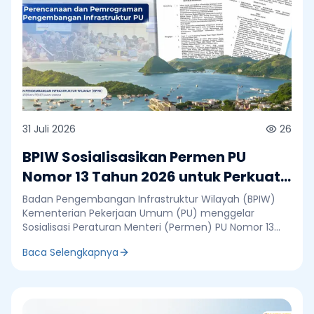
31 Juli 2026
26
BPIW Sosialisasikan Permen PU
Nomor 13 Tahun 2026 untuk Perkuat
Perencanaan dan Pemrograman
Badan Pengembangan Infrastruktur Wilayah (BPIW)
Infrastruktur
Kementerian Pekerjaan Umum (PU) menggelar
Sosialisasi Peraturan Menteri (Permen) PU Nomor 13
Tahun 2026 tentang Perencanaan dan Pemrograman
Baca Selengkapnya
Pengembangan Infrastruktur Pekerjaan Umum di
Ruang Rapat Lantai 2 BPIW, Jakarta, Jumat, 31 Juli 2026.
Sosialisasi ini bertujuan menyamakan pemahaman
seluruh unit organisasi terhadap implementasi regulasi
baru yang memperkuat proses perencanaan dan