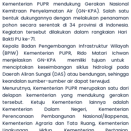
Kementerian PUPR mendukung
Gerakan Nasional
Kemitraan Penyelamatan Air (
GN
-
KPA
)
.
Salah satu
bentuk dukungannya dengan melakukan penanaman
pohon secara serentak
di 34 provinsi di Indonesia.
Kegiatan tersebut dilakukan dalam rangkaian
Hari
Bakti PU ke-71.
Kepala Badan Pengembangan Infrastruktur Wilayah
(BPIW) Kementerian PUPR,
Rido Matari Ichwan
menjelaskan
GN-KPA
memiliki
tujuan untuk
menciptakan keseimbangan siklus hidrologi pada
Daerah Aliran Sungai (DAS) atau bendungan, sehingga
keandalan sumber-sumber air dapat terwujud.
Menurutnya, Kementerian PUPR merupakan satu dari
delapan
kementerian
yang mendukung gerakan
tersebut. Ketuju Kementerian lainnya adalah
Kementerian Dalam Negeri, Kementerian
Perencanaan Pembangunan Nasional/Bappenas,
Kementerian Agraria dan Tata Ruang, Kementerian
Lingkungan Hidup, Kementerian Pertanian,