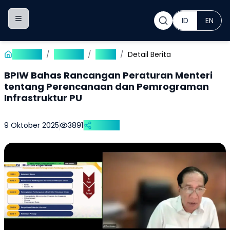
ID
EN
Toggle navigation menu
Beranda
/
Publikasi
/
Berita
/
Detail Berita
BPIW Bahas Rancangan Peraturan Menteri
tentang Perencanaan dan Pemrograman
Infrastruktur PU
9 Oktober 2025
3891
Bagikan