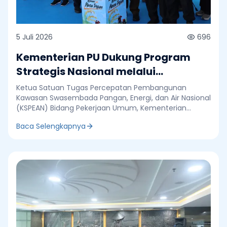
5 Juli 2026
696
Kementerian PU Dukung Program
Strategis Nasional melalui
Pembangunan Infrastruktur
Ketua Satuan Tugas Percepatan Pembangunan
Kawasan Pangan Wanam
Kawasan Swasembada Pangan, Energi, dan Air Nasional
(KSPEAN) Bidang Pekerjaan Umum, Kementerian
Pekerjaan Umum (PU), Adenan Rasyid menghadiri
Baca Selengkapnya
kegiatan Pencanangan Penanaman Padi dalam
rangka mendukung Program Strategis Nasional (PSN)
di Wanam, Kabupaten Merauke, Papua Selatan,
Minggu 5 Juli 2026. Kegiatan dibuka oleh Menteri
Pertanian, Andi Amran Sulaiman, penanaman padi
tersebut merupakan bagian dari dukungan
pemerintah terhadap PSN dalam mempercepat
pembangunan sektor pertanian sekaligus
memperkuat ketahanan pangan nasional. “Program ini
melibatkan teknologi pertanian modern seperti drone