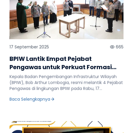
17 September 2025
665
BPIW Lantik Empat Pejabat
Pengawas untuk Perkuat Formasi
Organisasi
Kepala Badan Pengembangan Infrastruktur Wilayah
(BPIW), Bob Arthur Lombogia, resmi melantik 4 Pejabat
Pengawas di lingkungan BPIW pada Rabu, 17
September 2025 di Jakarta. Pelantikan ini dilaksanakan
Baca Selengkapnya
berdasarkan Peraturan Menteri Pekerjaan Umum
Nomor 1 Tahun 2024 tentang Organisasi dan Tata
Kerja Kementerian Pekerjaan Umum. Selain sebagai
tindak lanjut regulasi, pelantikan ini juga dimaknai
sebagai momentum penyegaran organisasi untuk
memperkuat formasi, meneguhkan komitmen