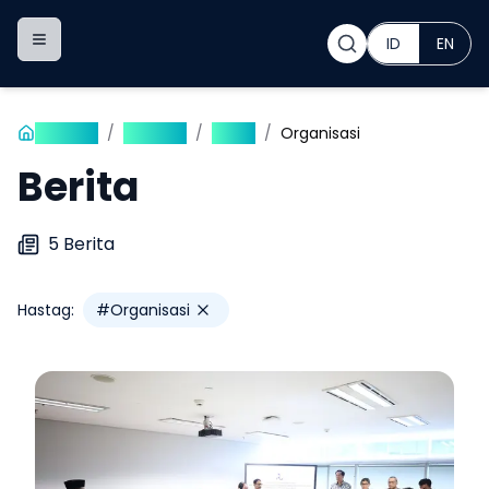
ID
EN
Toggle navigation menu
Beranda
/
Publikasi
/
Berita
/
Organisasi
Berita
5
Berita
Hastag:
#
Organisasi