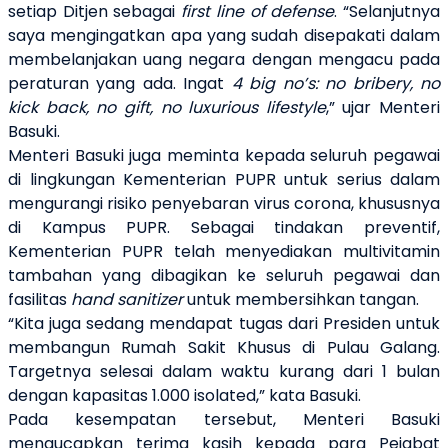
setiap Ditjen sebagai
first line of defense
. “Selanjutnya
saya mengingatkan apa yang sudah disepakati dalam
membelanjakan uang negara dengan mengacu pada
peraturan yang ada. Ingat
4 big no’s: no bribery, no
kick back, no gift, no luxurious lifestyle
,” ujar Menteri
Basuki.
Menteri Basuki juga meminta kepada seluruh pegawai
di lingkungan Kementerian PUPR untuk serius dalam
mengurangi risiko penyebaran virus corona, khususnya
di Kampus PUPR. Sebagai tindakan preventif,
Kementerian PUPR telah menyediakan multivitamin
tambahan yang dibagikan ke seluruh pegawai dan
fasilitas
hand sanitizer
untuk membersihkan tangan.
“Kita juga sedang mendapat tugas dari Presiden untuk
membangun Rumah Sakit Khusus di Pulau Galang.
Targetnya selesai dalam waktu kurang dari 1 bulan
dengan kapasitas 1.000 isolated,” kata Basuki.
Pada kesempatan tersebut, Menteri Basuki
mengucapkan terima kasih kepada para Pejabat