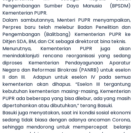
Pengembangan Sumber Daya Manusia
(BPSDM)
Kementerian PUPR.
Dalam sambutannya, Menteri PUPR menyampaikan,
Perpres baru telah melebur
Badan Penelitian dan
Pengembangan (Balitbang) Kementerian
PUPR ke
Ditjen SDA
,
BM
,
dan
CK
sebagai direktorat bina teknis.
Menurutnya, Kementerian PUPR juga akan
m
enindaklanjuti rencana reorganisasi
yang
sedang
diproses
Kementerian Pendayagunaan Aparatur
Negara dan Reformasi Birokrasi (PANRB)
untuk eselon
II
dan
III.
Adapun
untuk eselon
IV
pada
semua
kementerian
akan
dihapus.
“
Eselon
III
tergantung
kebutuhan kementerian masing-masing,
Kementerian
PUPR ada beberapa yang bisa dilebur
,
ada yang masih
dipertahankan atau dibutuhkan
,” terang Basuki.
Basuki juga menyatakan, saat ini
kondisi sosial ekonomi
sedang
tidak biasa dengan adanya
ancaman C
orona
,
sehingga
mendorong untuk
mempercepat
belanja