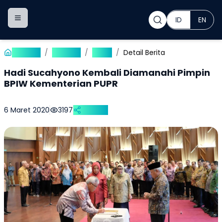
ID
EN
Toggle navigation menu
Beranda
/
Publikasi
/
Berita
/
Detail Berita
Hadi Sucahyono Kembali Diamanahi Pimpin
BPIW Kementerian PUPR
6 Maret 2020
3197
Bagikan