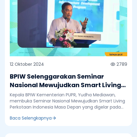
12 Oktober 2024
2789
BPIW Selenggarakan Seminar
Nasional Mewujudkan Smart Living
Perkotaan Indonesia Masa Depan
Kepala BPIW Kementerian PUPR, Yudha Mediawan,
membuka Seminar Nasional Mewujudkan Smart Living
Perkotaan Indonesia Masa Depan yang digelar pada
tanggal 10-11 Oktober 2024 di Aula Barat dan Aula
Baca Selengkapnya
Timur, Institut Teknologi Bandung (ITB). Yudha
menyampaikan bahwa seminar ini sangat strategis
karena selama ini perkotaan belum memiliki