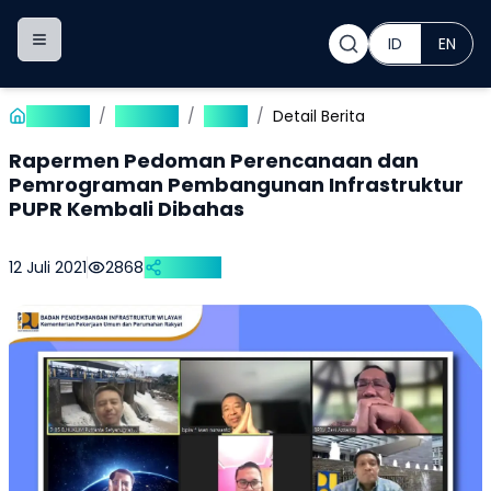
ID
EN
Toggle navigation menu
Beranda
/
Publikasi
/
Berita
/
Detail Berita
Rapermen Pedoman Perencanaan dan
Pemrograman Pembangunan Infrastruktur
PUPR Kembali Dibahas
12 Juli 2021
2868
Bagikan