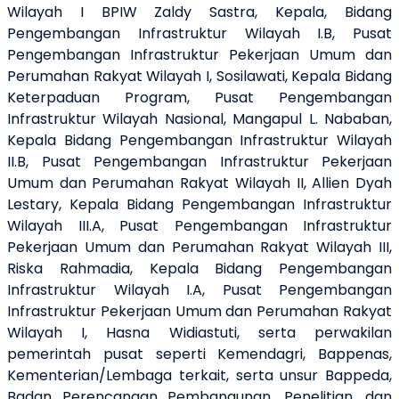
Wilayah I BPIW Zaldy Sastra, Kepala, Bidang
Pengembangan Infrastruktur Wilayah I.B, Pusat
Pengembangan Infrastruktur Pekerjaan Umum dan
Perumahan Rakyat Wilayah I, Sosilawati, Kepala Bidang
Keterpaduan Program, Pusat Pengembangan
Infrastruktur Wilayah Nasional, Mangapul L. Nababan,
Kepala Bidang Pengembangan Infrastruktur Wilayah
II.B, Pusat Pengembangan Infrastruktur Pekerjaan
Umum dan Perumahan Rakyat Wilayah II, Allien Dyah
Lestary, Kepala Bidang Pengembangan Infrastruktur
Wilayah III.A, Pusat Pengembangan Infrastruktur
Pekerjaan Umum dan Perumahan Rakyat Wilayah III,
Riska Rahmadia, Kepala Bidang Pengembangan
Infrastruktur Wilayah I.A, Pusat Pengembangan
Infrastruktur Pekerjaan Umum dan Perumahan Rakyat
Wilayah I, Hasna Widiastuti, serta perwakilan
pemerintah pusat seperti Kemendagri, Bappenas,
Kementerian/Lembaga terkait, serta unsur Bappeda,
Badan Perencanaan Pembangunan, Penelitian, dan