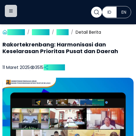
ID
EN
Toggle navigation menu
Beranda
/
Publikasi
/
Berita
/
Detail Berita
Rakortekrenbang: Harmonisasi dan
Keselarasan Prioritas Pusat dan Daerah
11 Maret 2025
3515
Bagikan