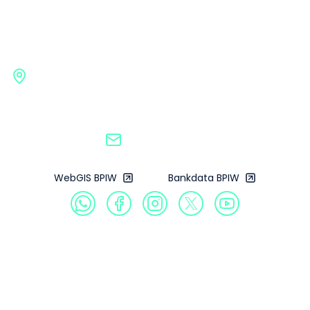
Badan Pengembangan
Infrastruktur Wilayah
Gedung G BPIW, Kementerian Pekerjaan Umum
Jl. Pattimura No. 20, Kebayoran Baru, Jakarta
Selatan, 12110
bpiw@pu.go.id
WebGIS BPIW
Bankdata BPIW
Profil
Produk
Galeri