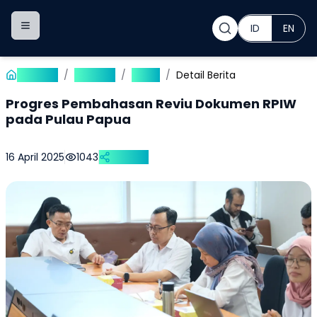
ID
EN
Toggle navigation menu
Beranda
/
Publikasi
/
Berita
/
Detail Berita
Progres Pembahasan Reviu Dokumen RPIW
pada Pulau Papua
16 April 2025
1043
Bagikan