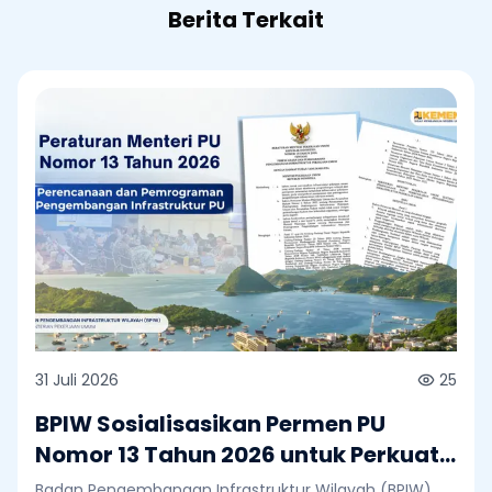
Berita Terkait
31 Juli 2026
25
BPIW Sosialisasikan Permen PU
Nomor 13 Tahun 2026 untuk Perkuat
Perencanaan dan Pemrograman
Badan Pengembangan Infrastruktur Wilayah (BPIW)