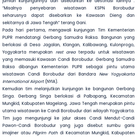
jumlah kunjungannya dan disebarkan ke destinasi lainnya
.
“Misalnya
penyebaran wisatawan KSPN Borobudur
seharusnya
dapat disebarkan
ke Kawasan Dieng dan
sekitarnya di Jawa Tengah” terang Gani.
Pada hari pertama, mengawali kunjungan Tim Kementerian
PUPR mendatangi Gerbang Samudra Raksa. Bangunan yang
berlokasi di Desa Jagalan, Klangan, Kalibawang, Kulonprogo,
Yogyakarta merupakan
rest area
terpadu untuk wisatawan
yang memasuki Kawasan Candi Borobudur. Gerbang Samudra
Raksa dibangun Kementerian PUPR sebagai pintu utama
wisatawan Candi Borobudur dari Bandara
New Yogyakarta
International Airport
(NYIA).
Kemudian tim melanjutkan kunjungan ke bangunan Gerbang
Singa. Gerbang Singa berlokasi di Palbapang, Kecamatan
Mungkid, Kabupaten Magelang, Jawa Tengah merupakan pintu
utama wisatawan ke Candi Borobudur dari wilayah Yogyakarta.
Tim juga mengunjungi ke jalur akses Candi Mendut-Candi
Pawon-Candi Borobudur
yang juga disebut sumbu garis
imajiner atau
Pilgrim Path
di Kecamatan Mungkid, Kabupaten