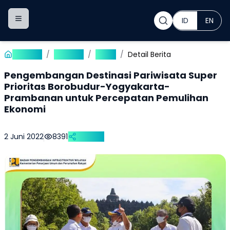
ID
EN
Toggle navigation menu
Beranda
/
Publikasi
/
Berita
/
Detail Berita
Pengembangan Destinasi Pariwisata Super
Prioritas Borobudur-Yogyakarta-
Prambanan untuk Percepatan Pemulihan
Ekonomi
2 Juni 2022
8391
Bagikan