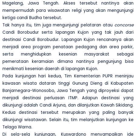
Magelang, Jawa Tengah. Akses tersebut nantinya akan
mempermudah para wisawatan
religi
yang akan mengunjungi
ketiga candi Budha tersebut.
Tak hanya itu, tim juga mengunjungi
pelataran atau
concorse
Candi Borobudur serta lapangan Kujon yang tak jauh dari
destinasi Candi Borobudur. Lapangan Kujon rencananya akan
menjadi area program penataan pedagang dan area parkir,
serta menghidupkan kesenian masyarakat sebagai
pemerataan keramaian dimana nantinya pengunjung bisa
menikmati kesenian daerah di lapangan Kujon.
Pada kunjungan hari kedua, Tim Kementerian PUPR meninjau
kawasan wisata dataran tinggi Gunung Dieng di Kabupaten
Banjarnegara-Wonosob
o
, Jawa Tengah yang diproyeksi
dapat
menjadi
destinasi
perluasan ITMP. Adapun destinasi yang
dikunjungi adalah Candi Arjuna
, dan d
ilanjutkan Kawah Sikidang.
Kedua destinasi tersebut merupakan yang paling banyak
dikunjungi wisatawan. Selain itu, tim melanjutkan kunjungan ke
Telaga
War
na.
Di sela-sela kunjungan, Kuswardono menyampaikan ide