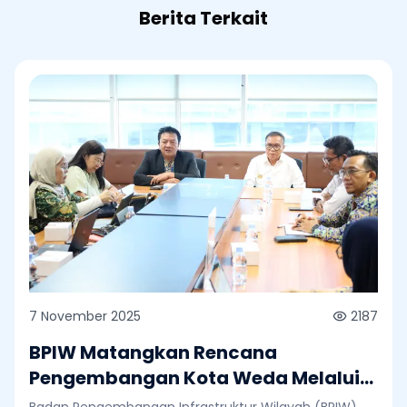
Berita Terkait
7 November 2025
2187
BPIW Matangkan Rencana
Pengembangan Kota Weda Melalui
Major Project Integrated City
Badan Pengembangan Infrastruktur Wilayah (BPIW)