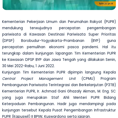
Kementerian Pekerjaan Umum dan Perumahan Rakyat (PUPR)
mendukung terwujudnya percepatan pengembangan
pariwisata di Kawasan Destinasi Pariwisata Super Prioritas
(DPSP) Borobudur-Yogyakarta-Prambanan (BYP) guna
percepatan pemulihan ekonomi pasca pandemi. Hal itu
terungkap dalam kunjungan lapangan Tim Kementerian PUPR
ke Kawasan DPSP BYP dan Jawa Tengah yang dilakukan Senin,
30 Mei 2022-Rabu, 1 Juni 2022.
Kunjungan Tim Kementerian PUPR dipimpin langsung Kepala
Central Project Management Unit
(CPMU) Program
Pembangunan Pariwisata Terintegrasi dan Berkelanjutan (P3TB)
Kementerian PUPR,
Ir.
Achmad Gani Ghazaly Akman
, M. Eng. SC
yang juga merupakan Staf Ahli Menteri PUPR Bidang
Keterpaduan Pembangunan.
Hadir juga mendampingi pada
kunjungan tersebut Kepala Pusat Pengembangan Infrastruktur
PUPR (Kapuswil) II BPIW, Kuswardono serta jajaran.