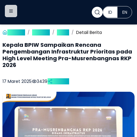
ID
EN
Toggle navigation menu
Beranda
/
Publikasi
/
Berita
/
Detail Berita
Kepala BPIW Sampaikan Rencana
Pengembangan Infrastruktur Prioritas pada
High Level Meeting Pra-Musrenbangnas RKP
2026
17 Maret 2025
3439
Bagikan