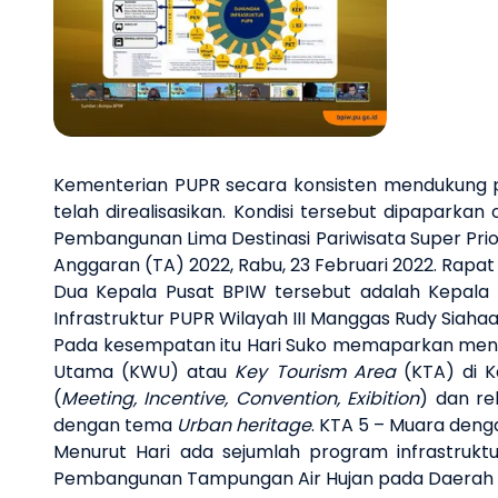
Previous slide
Kementerian PUPR secara konsisten mendukung pe
telah direalisasikan. Kondisi tersebut dipapark
Pembangunan Lima Destinasi Pariwisata Super Prior
Anggaran (TA) 2022, Rabu, 23 Februari 2022. Rapat
Dua Kepala Pusat BPIW tersebut adalah Kepala
Infrastruktur PUPR Wilayah III Manggas Rudy Siaha
Pada kesempatan itu Hari Suko memaparkan meng
Utama (KWU) atau
Key Tourism Area
(KTA) di 
(
Meeting, Incentive, Convention, Exibition
) dan re
dengan tema
Urban heritage
. KTA 5 – Muara den
Menurut Hari ada sejumlah program infrastrukt
Pembangunan Tampungan Air Hujan pada Daerah Ke