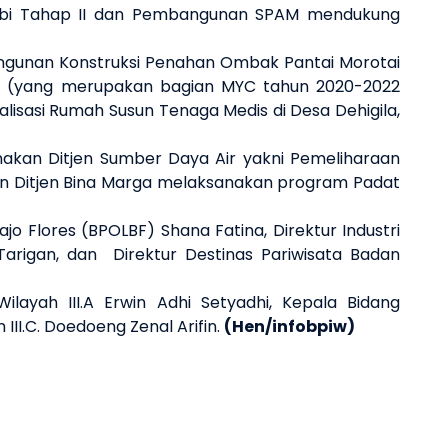
tobi Tahap II dan Pembangunan SPAM mendukung
angunan Konstruksi Penahan Ombak Pantai Morotai
Km (yang merupakan bagian MYC tahun 2020-2022
lisasi Rumah Susun Tenaga Medis di Desa Dehigila,
nakan Ditjen Sumber Daya Air yakni Pemeliharaan
kan Ditjen Bina Marga melaksanakan program Padat
jo Flores (BPOLBF) Shana Fatina, Direktur Industri
rigan, dan Direktur Destinas Pariwisata Badan
ayah III.A Erwin Adhi Setyadhi, Kepala Bidang
II.C. Doedoeng Zenal Arifin.
(Hen/infobpiw)