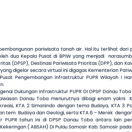
mbangunan pariwisata tanah air. Hal itu terlihat dari
an oleh dua Kepala Pusat di BPIW yang menjadi narasum
itas (DPSP), Destinasi Pariwisata Prioritas (DPP), dan
 yang digelar secara virtual ini digagas Kementerian Par
 Pusat Pengembangan Infrastruktur PUPR Wilayah I Ha
an.
enai Dukungan Infrastruktur PUPR DI DPSP Danau Tob
Kawasan Danau Toba menurutnya dibagi enam yakni K
kreasi, KTA 2 Simanindo dengan tema Budaya, KTA 3 P
gan tem Budaya dan Geologi, serta KTA 6 – Merek deng
ur PUPR tahun ini di DPSP Danau Toba antara lain p
keringan ( ABSAH) Di Pulau Samosir Kab. Samosir pada