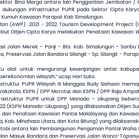
ektor Bina Marga antara lain Penggantian Jembatan /
ukungan infrastruktur PUPR pada Sektor Cipta Karya
 Kumuh Kawasan Parapat Kab Simalungun.
lan
(AWP) 2021 - 2022 Tourism Development Project (IT
ebut Ditjen Cipta Karya melakukan Penataan Kawasan
W
 Jalan Merek – Panji – Bts. Kab. Simalungun – Saribu 
, Preservasi Jalan Bandara Silangit - Sp. Silangit - Parapat
atu alat untuk mengurangi kesenjangan antar kabup
rekonomian wilayah,” ucap Hari Suko.
struktur PUPR Wilayah III Manggas Rudy Siahaan mema
akatobi, KSPN / DPP Morotai, dan KSPN / DPP Raja Ampa
nfrastruktur PUPR untuk DPP Manado – Likupang bebe
2022 (KSPN Manado-Likupang) yang dilaksanakan Ditjen 
Marga, dan Penataan Kawasan Pantai Malalayang dan Kawa
 Kab. Minahasa Utara, dan Kota Bitung) yang dilaksanaka
obi antara lain Pembangunan Pengaman Pantai Waha Pa
alan Masuk Bandara dan Preservasi Jalan Wanci-Topanu