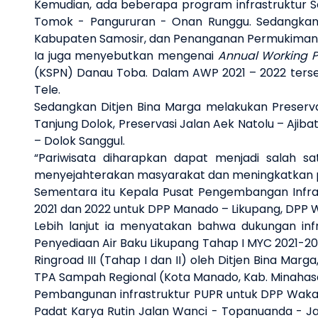
Kemudian, ada beberapa program infrastruktur S
Tomok - Pangururan - Onan Runggu. Sedangkan d
Kabupaten Samosir, dan Penanganan Permukiman
Ia juga menyebutkan mengenai
Annual Working P
(KSPN) Danau Toba. Dalam AWP 2021 – 2022 ters
Tele.
Sedangkan Ditjen Bina Marga melakukan Preservasi
Tanjung Dolok, Preservasi Jalan Aek Natolu – Ajibata
– Dolok Sanggul.
“Pariwisata diharapkan dapat menjadi salah s
menyejahterakan masyarakat dan meningkatkan pe
Sementara itu Kepala Pusat Pengembangan Infra
2021 dan 2022 untuk DPP Manado – Likupang, DPP W
Lebih lanjut ia menyatakan bahwa dukungan i
Penyediaan Air Baku Likupang Tahap I MYC 2021-
Ringroad III (Tahap I dan II) oleh Ditjen Bina 
TPA Sampah Regional (Kota Manado, Kab. Minahasa,
Pembangunan infrastruktur PUPR untuk DPP Wakat
Padat Karya Rutin Jalan Wanci - Topanuanda - J