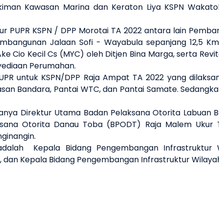
ukiman Kawasan Marina dan Keraton Liya KSPN Waka
ktur PUPR KSPN / DPP Morotai TA 2022 antara lain Pemb
Pembangunan Jalaan Sofi - Wayabula sepanjang 12,5 
o Kecil Cs (MYC) oleh Ditjen Bina Marga, serta Revita
enyediaan Perumahan.
 PUPR untuk KSPN/DPP Raja Ampat TA 2022 yang dilaksa
awasan Bandara, Pantai WTC, dan Pantai Samate. Sedang
aranya Direktur Utama Badan Pelaksana Otorita Labuan Ba
ksana Otorita Danau Toba (BPODT) Raja Malem Ukur Ta
ginangin.
dalah Kepala Bidang Pengembangan Infrastruktur Wil
 dan Kepala Bidang Pengembangan Infrastruktur Wilayah I