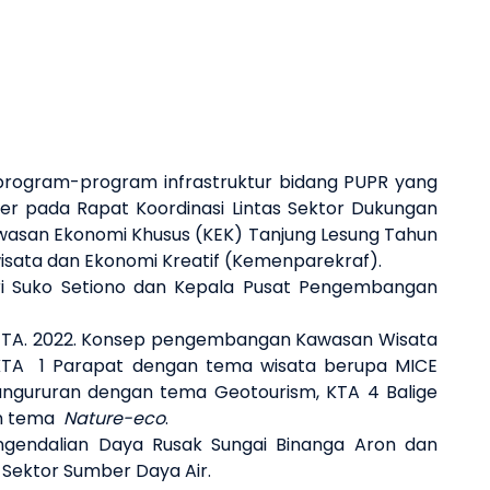
Next 
 program-program infrastruktur bidang PUPR yang
ber pada Rapat Koordinasi Lintas Sektor Dukungan
 Kawasan Ekonomi Khusus (KEK) Tanjung Lesung Tahun
iwisata dan Ekonomi Kreatif (Kemenparekraf).
ri Suko Setiono dan Kepala Pusat Pengembangan
a TA. 2022. Konsep pengembangan Kawasan Wisata
TA 1 Parapat dengan tema wisata berupa MICE
angururan dengan tema Geotourism, KTA 4 Balige
an tema
Nature-eco
.
engendalian Daya Rusak Sungai Binanga Aron dan
 Sektor Sumber Daya Air.