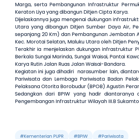
Marga, serta Pembangunan Infrastruktur Perm
Keraton Liya yang dibangun Ditjen Cipta Karya.
Dijelaskannya juga mengenai dukungan infrastru
Utara yang dibangun Ditjen Sumber Daya Air, 
sepanjang 20 Km) dan Pembangunan Jembatan Ake Ci
Kec. Morotai Selatan, Maluku Utara oleh Ditjen P
Terakhir ia menjelaskan dukungan infrastruktur
Berkala Sungai Marinda, Sungai Waisai, Pantai K
Karya Rutin Jalan Ruas Jalan Waisai-Bandara.
Kegiatan ini juga dihadiri narasumber lain, diant
Pariwisata dan Lembaga Pariwisata Badan Pela
Pelaksana Otorita Borobudur (BPOB) Agustin Peran
Sedangkan dari BPIW yang hadir diantaranya a
Pengembangan Infrastruktur Wilayah III.B Sukamto,
#
Kementerian PUPR
#
BPIW
#
Pariwisata