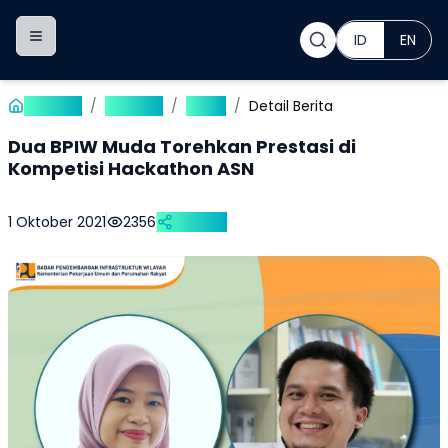
ID
EN
Toggle navigation menu
Beranda
/
Publikasi
/
Berita
/
Detail Berita
Dua BPIW Muda Torehkan Prestasi di
Kompetisi Hackathon ASN
1 Oktober 2021
2356
Bagikan