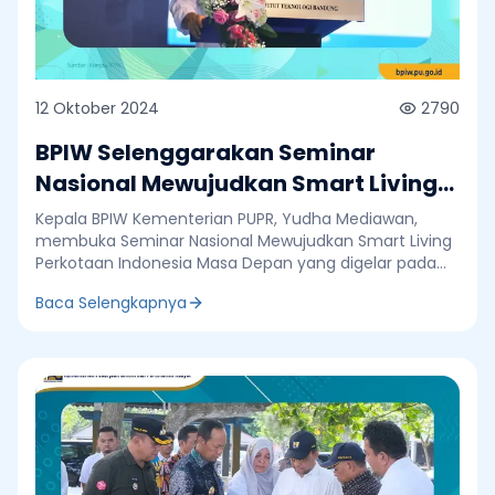
12 Oktober 2024
2790
BPIW Selenggarakan Seminar
Nasional Mewujudkan Smart Living
Perkotaan Indonesia Masa Depan
Kepala BPIW Kementerian PUPR, Yudha Mediawan,
membuka Seminar Nasional Mewujudkan Smart Living
Perkotaan Indonesia Masa Depan yang digelar pada
tanggal 10-11 Oktober 2024 di Aula Barat dan Aula
Baca Selengkapnya
Timur, Institut Teknologi Bandung (ITB). Yudha
menyampaikan bahwa seminar ini sangat strategis
karena selama ini perkotaan belum memiliki
kelembagan yang kuat yang khusus menangani
perkotaan. “Oleh karena itu kita melakukan diskusi di
sini untuk mendapatkan masukan dari para akademisi,
praktisi, hingga civitas akademika sehingga ke depan
kita dapat menjawab problem yang dihadapi,”
tuturnya. Sebelumnya di tempat sama Kepala Pusat