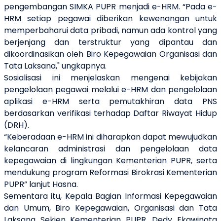
pengembangan SIMKA PUPR menjadi e-HRM
. “Pada e-
HRM
setiap pegawai diberikan kewenangan untuk
memperbaharui data pribadi
, namun ada
kontrol yang
berjenjang dan terstruktur yang dipantau dan
dikoordinasikan oleh Biro Kepegawaia
n
Organisasi dan
Tata Laksana
,
" ungkapnya
.
Sosialisasi ini
menjelaskan mengenai
kebijakan
pengelolaan pegawai melalui e-HRM dan pengelolaan
aplikasi e-HRM serta pemutakhiran data PNS
berdasarkan verifikasi terhadap Daftar Riwayat Hidup
(DRH).
“
Keberadaan
e-HRM ini diharap
kan
dapat mewujudkan
kelancaran administrasi dan pengelolaan data
kepegawaian di lingkungan Kementerian PUPR, serta
mendukung program Reformasi Birokrasi Kementerian
PUPR” lanjut Hasna.
Sementara itu,
Kepala Bagian Informasi Kepegawaian
dan Umum
,
Biro Kepegawaian, Organisasi dan Tata
Laksana
Sekjen Kementerian PUPR,
Dedy Ekawinata