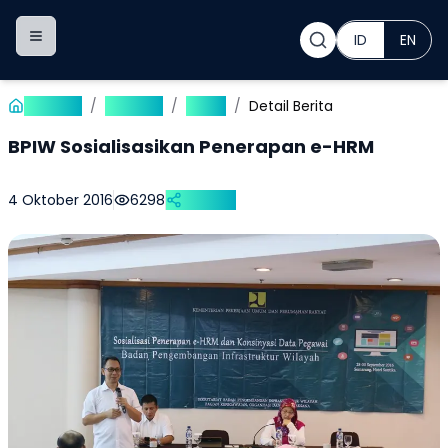
ID
EN
Toggle navigation menu
Beranda
/
Publikasi
/
Berita
/
Detail Berita
BPIW Sosialisasikan Penerapan e-HRM
4 Oktober 2016
6298
Bagikan