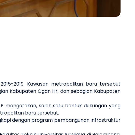
Next 
015-2019. Kawasan metropolitan baru tersebut
gian Kabupaten Ogan Ilir, dan sebagian Kabupaten
MCP mengatakan, salah satu bentuk dukungan yang
opolitan baru tersebut.
gkapi dengan program pembangunan infrastruktur
kultas Teknik Universitas Sriwijaya
,
di Palembang,