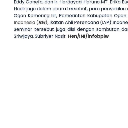
Eddy Ganefo, dan Ir. Hardayani Haruno MT.
Erika Bu
H
adir juga
dalam acara tersebut,
para perwakilan 
Ogan Komering Ilir, Pemerintah Kabupaten Ogan 
Indonesia (
REI
)
, Ikatan Ahli Perencana (IAP) Indone
Seminar
tersebut
juga diisi
dengan
sambutan dari
Sriwijaya,
Subriyer Nasir
.
Hen/
INI/
infobpiw