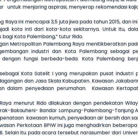
lar untuk
menjaring aspirasi, menyerap rekomendasi kaji
aya ini mencapai 3,5 juta jiwa pada tahun 2015, dan in
i kota inti dari kota-kota sekitarnya
.
Untuk itu, dal
s bagi Kota Palembang,” tutur Rido.
an Metropolitan Palembang Raya menitikberatkan pada
gembangan industri dan Kota Palembang sebagai p
i dengan fungsi berbeda-beda. Kota Palembang berp
ebagai Kota Satelit I yang merupakan pusat industri
rdagangan dan Jasa Skala Kabupaten. Kawasan Jakabari
an dalam penyediaan perumahan. Kawasan Kertapati
Raya
menurut Rido dilakukan dengan
pendekatan
Wila
rak-Bakauheni- Bandar Lampung-Palembang-Tanjung A
, penataan kawasan kumuh, penyediaan air bersih dan san
asan Perkotaan BPIW ini juga menghadirkan beberapa
B
. Selain itu pada acara tersebut narasumber dari Univer