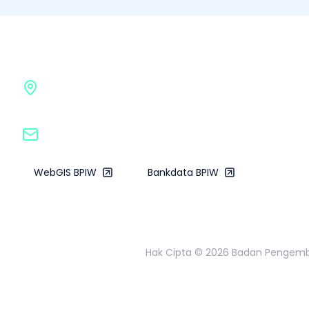
Badan Pengembangan Infrastruk
Gedung G BPIW, Kementerian Pekerjaan Umum
Jl. Pattimura No. 20, Kebayoran Baru, Jakarta Sela
bpiw@pu.go.id
WebGIS BPIW
Bankdata BPIW
Hak Cipta ©
2026
Badan Pengemban