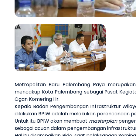
Previous slide
Metropolitan Baru Palembang Raya merupakan 
mencakup Kota Palembang
sebagai
Pusat Kegiat
Ogan Komering Ilir.
Kepala Badan Pengembangan Infrastruktur Wilaya
dilakukan BPIW adalah melakukan perencanaan pe
Untuk itu BPIW akan membuat
masterplan
pengem
sebagai acuan dalam
pengembangan
infrastruktu
Hal itu disampaikan Rido
, saat pelaksanaan Semina