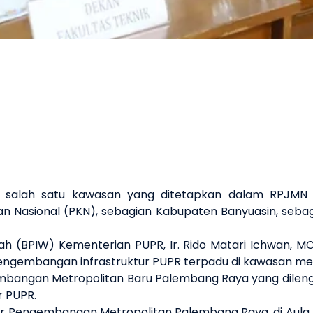
salah satu kawasan yang ditetapkan dalam RPJMN 2
an Nasional (PKN), sebagian Kabupaten Banyuasin, seba
h (BPIW) Kementerian PUPR, Ir. Rido Matari Ichwan, 
ngembangan infrastruktur PUPR terpadu di kawasan metr
bangan Metropolitan Baru Palembang Raya yang dilen
r PUPR.
r Pengembangan Metropolitan Palembang Raya, di Aula Fa