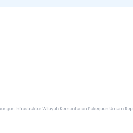
tur Wilayah
tan, 12110
gan Infrastruktur Wilayah Kementerian Pekerjaan Umum Republi