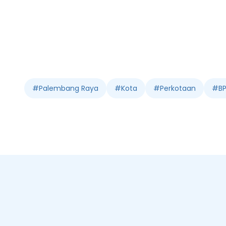
#
Palembang Raya
#
Kota
#
Perkotaan
#
B