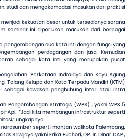
an, studi dan mengakomodasi masukan dari praktisi
i menjadi kekuatan besar untuk tersedianya sarana
am seminar ini diperlukan masukan dari berbagai
 pengembangan dua kota inti dengan fungsi yang
engembangan perdagangan dan jasa. Kemudian
eran sebagai kota inti yang merupakan pusat
 pengolahan. Perkotaan Indralaya dan Kayu Agung
ng, Talang Kelapa dan Kota Terpadu Mandiri (KTM)
 sebagai kawasan penghubung inter atau intra
yah Pengembangan Strategis (
WPS
)
, yakni WPS 5
pi-Api.
“
Jadi kita membangun infrastruktur seperti
itasi,” ungkapnya
.
 narasumber seperti mantan walikota Palembang,
sitas Sriwijaya yakni
Erika Buchori
,
DR. Ir. Dinar DAP.,