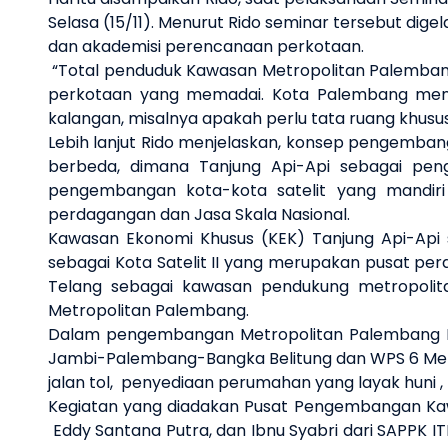
Selasa (15/11).
Menurut Rido seminar tersebut dige
dan akademisi perencanaan perkotaan.
“Total penduduk Kawasan Metropolitan Palembang R
perkotaan yang memadai. Kota Palembang menjad
kalangan, misalnya apakah perlu tata ruang khusu
Lebih lanjut
Rido
menjelaskan
, konsep pengembang
berbeda, dimana Tanjung Api-Api
sebagai
pen
pengembangan kota-kota satelit yang mandir
perdagangan dan Jasa Skala Nasional.
Kawasan Ekonomi Khusus (KEK) Tanjung Api-Api s
sebagai Kota Satelit II yang merupakan pusat pe
Telang sebagai kawasan pendukung metropolit
Metropolitan Palembang.
Dalam pengembangan Metropolitan Palembang 
Jambi-Palembang-Bangka Belitung dan WPS 6 Me
jalan tol, penyediaan perumahan yang layak huni 
Kegiatan yang diadakan Pusat Pengembangan Kaw
Eddy Santana Putra,
dan
Ibnu Syabri dari SAPPK IT