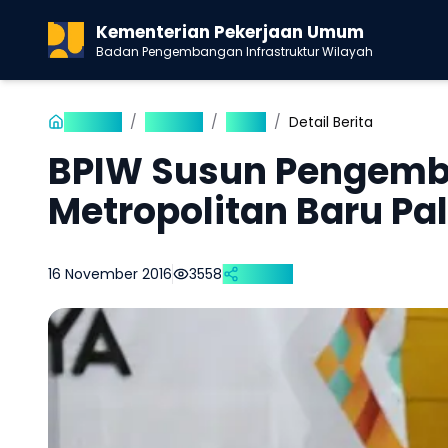
Kementerian Pekerjaan Umum
Badan Pengembangan Infrastruktur Wilayah
Beranda
/
Publikasi
/
Berita
/
Detail Berita
BPIW Susun Pengem
Metropolitan Baru P
16 November 2016
3558
Bagikan