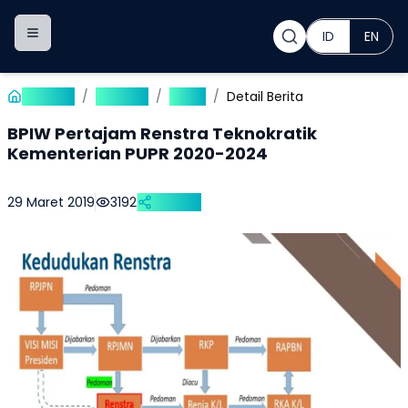
ID
EN
Toggle navigation menu
Beranda
/
Publikasi
/
Berita
/
Detail Berita
BPIW Pertajam Renstra Teknokratik
Kementerian PUPR 2020-2024
29 Maret 2019
3192
Bagikan