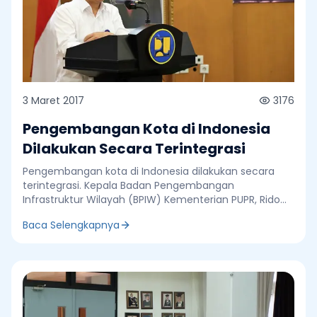
3 Maret 2017
3176
Pengembangan Kota di Indonesia
Dilakukan Secara Terintegrasi
Pengembangan kota di Indonesia dilakukan secara
terintegrasi. Kepala Badan Pengembangan
Infrastruktur Wilayah (BPIW) Kementerian PUPR, Rido
Matari Ichwan menjelaskan integerasi yang dilakukan
Baca Selengkapnya
dengan kerja sama antar kota dalam satu wilayah
seperti Kawasan Strategis Provinsi (KSP) Banjar
Bakula atau disebut juga Metropolitan Banjarmasin
Raya. Kawasan Banjar Bakula ini menghubungkan
lima daerah yaitu Kabupaten Batola, Kabupaten
Banjar, Kota Banjarmasin, Kota Banjarbaru, dan
sebagian Kabupaten Tanah Laut. Luas kawasan Banjar