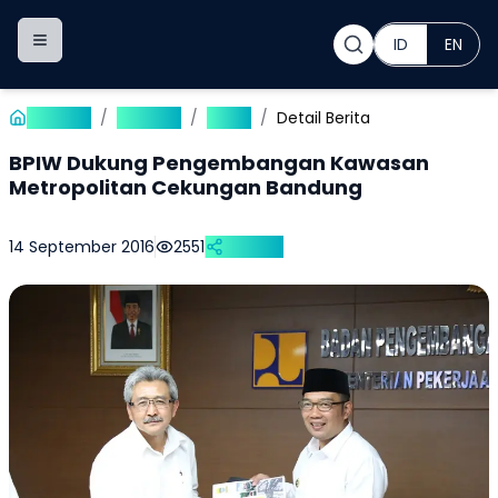
ID
EN
Toggle navigation menu
Beranda
/
Publikasi
/
Berita
/
Detail Berita
BPIW Dukung Pengembangan Kawasan
Metropolitan Cekungan Bandung
14 September 2016
2551
Bagikan