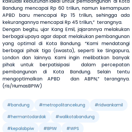
kalkulasi kebutuhan ideal untuk pembangunan
di Kota
Bandung mencapai Rp 60 triliun, namun kemampuan
APBD baru mencapai Rp 15 triliun, sehingga ada
kekurangannya mencapai Rp 45 triliun,”
terangnya.
Dengan begitu, ujar Kang Emil, jajarannya melakukan
berbagai upaya agar dapat melakukan pembangunan
yang optimal di Kota Bandung. “Kami mendatangi
berbagai pihak tiga (swasta), seperti ke Singapura,
London dan lainnya. Kami ingin melibatkan banyak
pihak untuk berpatisipasi
dalam percepatan
pembangunan di Kota Bandung. Selain tentu
mengoptimalkan APBD
dan ABPN,” terangnya.
(ris/HumasBPIW)
#
bandung
#
metropolitancekung
#
ridwankamil
#
hermantodardak
#
walikotabandung
#
kepalabpiw
#
BPIW
#
WPS