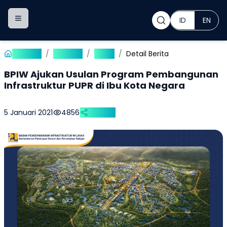
ID
EN
Toggle navigation menu
Beranda
/
Publikasi
/
Berita
/
Detail Berita
BPIW Ajukan Usulan Program Pembangunan
Infrastruktur PUPR di Ibu Kota Negara
5 Januari 2021
4856
Bagikan