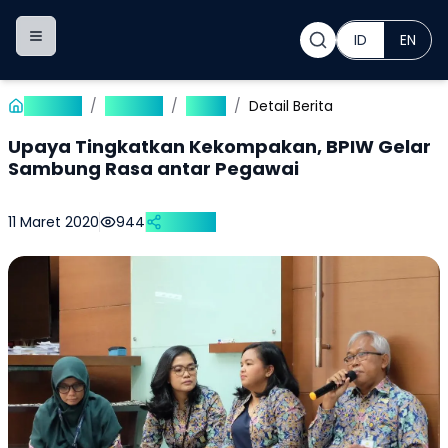
ID
EN
Toggle navigation menu
Beranda
/
Publikasi
/
Berita
/
Detail Berita
Upaya Tingkatkan Kekompakan, BPIW Gelar
Sambung Rasa antar Pegawai
11 Maret 2020
944
Bagikan