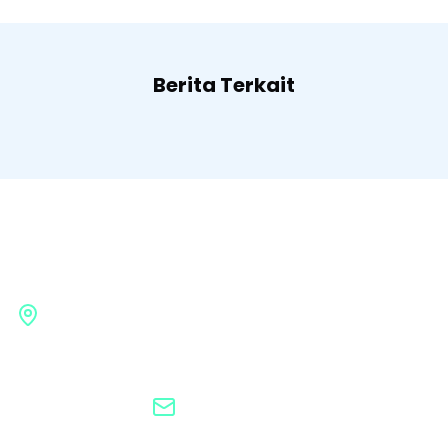
Berita Terkait
Badan Pengembangan
Infrastruktur Wilayah
Gedung G BPIW, Kementerian Pekerjaan Umum
Jl. Pattimura No. 20, Kebayoran Baru, Jakarta
Selatan, 12110
bpiw@pu.go.id