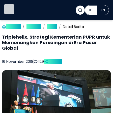
ID
EN
Toggle navigation menu
Beranda
/
Publikasi
/
Berita
/
Detail Berita
Triplehelix, Strategi Kementerian PUPR untuk
Memenangkan Persaingan di Era Pasar
Global
16 November 2018
1129
Bagikan