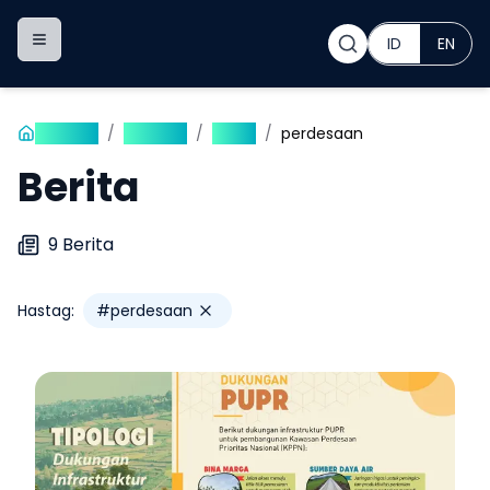
ID
EN
Toggle navigation menu
Beranda
/
Publikasi
/
Berita
/
perdesaan
Berita
9
Berita
Hastag:
#
perdesaan