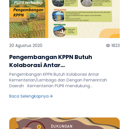
20 Agustus 2020
1823
Pengembangan KPPN Butuh
Kolaborasi Antar
Kementerian/Lembaga dan
Pengembangan KPPN Butuh Kolaborasi Antar
Pemerintah Daerah
Kementerian/Lembaga dan Dengan Pemerintah
Daerah Kementerian PUPR mendukung
pengembangan Kawasan Perdesaan Prioritas Nasional
Baca Selengkapnya
(KPPN) melalui penyusunan Master Plan KPPN. Pada
periode 2015-2019, BPIW Kementerian PUPR turut
menyusun master plan tersebut, beberapa
diantaranya Labuan Bajo, Praya, dan Tabanan. Selain
itu Kementerian PUPR turut mendukung
pembangunan di beberapa KPPN seperti KPPN Towuti