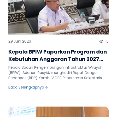
29 Juni 2026
115
Kepala BPIW Paparkan Program dan
Kebutuhan Anggaran Tahun 2027
dalam RDP Komisi V DPR RI
Kepala Badan Pengembangan Infrastruktur Wilayah
(BPIW), Adenan Rasyid, menghadiri Rapat Dengar
Pendapat (RDP) Komisi V DPR RI bersama Sekretaris
Jenderal, Inspektur Jenderal, dan Kepala Badan
Baca Selengkapnya
Pengembangan Sumber Daya Manusia (BPSDM)
Kementerian Pekerjaan Umum (PU) di Gedung DPR RI,
Jakarta, pada Senin, 29 Juni 2026. Rapat tersebut
dilaksanakan dalam rangka pendalaman pembahasan
Rencana Kerja dan Anggaran Kementerian/Lembaga
(RKA-K/L) serta Rencana Kerja Pemerintah (RKP)