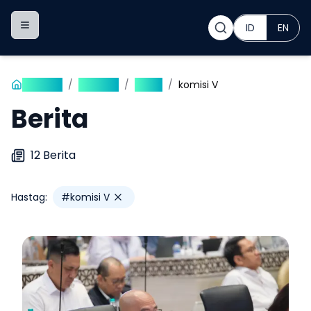
ID
EN
Toggle navigation menu
Beranda
/
Publikasi
/
Berita
/
komisi V
Berita
12
Berita
Hastag:
#
komisi V