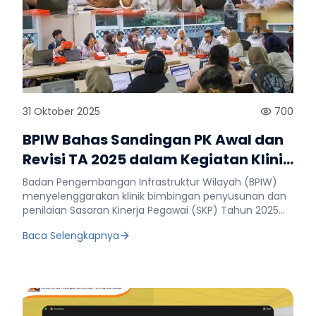
31 Oktober 2025
700
BPIW Bahas Sandingan PK Awal dan
Revisi TA 2025 dalam Kegiatan Klinik
Bimbingan Penyusunan dan
Badan Pengembangan Infrastruktur Wilayah (BPIW)
Penilaian Sasaran Kinerja Pegawai
menyelenggarakan klinik bimbingan penyusunan dan
penilaian Sasaran Kinerja Pegawai (SKP) Tahun 2025
(SKP)
pada Kamis, 30 Oktober 2025 di Jakarta. Klinik ini
Baca Selengkapnya
diselenggarakan dalam rangka menyelaraskan acuan
penyusunan SKP pada Triwulan I, II, dan III, serta
meningkatkan pemahaman terkait dengan proses
penyusunan dan penilaian SKP. Kegiatan ini dipimpin
oleh Sekretaris BPIW, Riska Rahmadia, yang dalam
sambutannya menekankan pentingnya forum ini