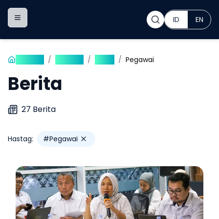
ID
EN
Toggle navigation menu
Beranda
/
Publikasi
/
Berita
/
Pegawai
Berita
27
Berita
Hastag:
#
Pegawai