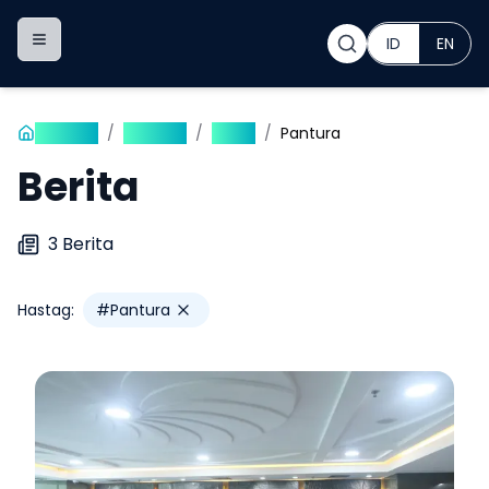
ID
EN
Toggle navigation menu
Beranda
/
Publikasi
/
Berita
/
Pantura
Berita
3
Berita
Hastag:
#
Pantura