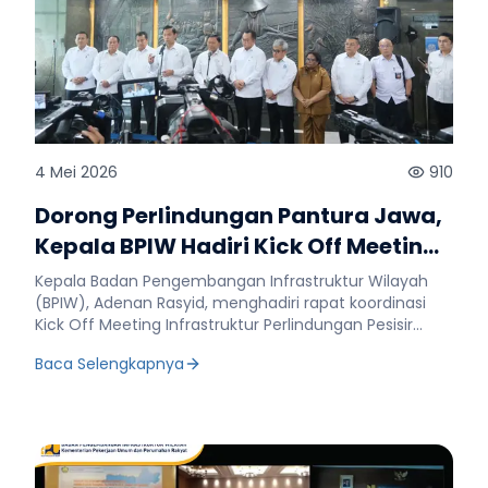
4 Mei 2026
910
Dorong Perlindungan Pantura Jawa,
Kepala BPIW Hadiri Kick Off Meeting
Infrastruktur Pesisir Terpadu
Kepala Badan Pengembangan Infrastruktur Wilayah
(BPIW), Adenan Rasyid, menghadiri rapat koordinasi
Kick Off Meeting Infrastruktur Perlindungan Pesisir
Pantai Utara (Pantura) Jawa Terpadu di Gedung Mina
Baca Selengkapnya
Bahari III, Kantor Kementerian Kelautan dan Perikanan
(KKP), pada Senin, 4 Mei 2026. Rapat yang dipimpin
oleh Menteri Koordinator Bidang Infrastruktur dan
Pembangunan Kewilayahan, Agus Harimurti
Yudhoyono, tersebut membahas percepatan
pembangunan dan penanganan infrastruktur