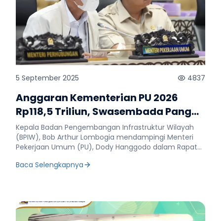
5 September 2025
4837
Anggaran Kementerian PU 2026
Rp118,5 Triliun, Swasembada Pangan
Jadi Prioritas
Kepala Badan Pengembangan Infrastruktur Wilayah
(BPIW), Bob Arthur Lombogia mendampingi Menteri
Pekerjaan Umum (PU), Dody Hanggodo dalam Rapat
Kerja (Raker) Komisi V DPR RI. Raker yang turut dihadiri
Baca Selengkapnya
oleh Wakil Menteri PU, Diana Kusumastuti, dan Pejabat
Tinggi Madya di Kementerian PU tersebut digelar di
Ruang Rapat Komisi V DPR RI, Gedung Nusantara,
Jakarta, Kamis, 4 September 2025. Raker kali ini
diselenggarakan dalam rangka membahas evaluasi
APBN TA. 2025 sampai dengan bulan September 2025,