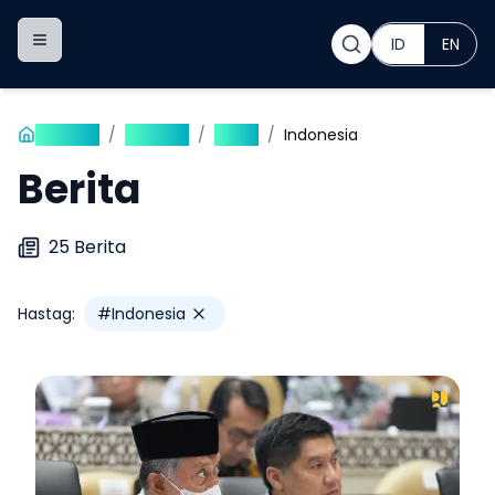
ID
EN
Toggle navigation menu
Beranda
/
Publikasi
/
Berita
/
Indonesia
Berita
25
Berita
Hastag:
#
Indonesia