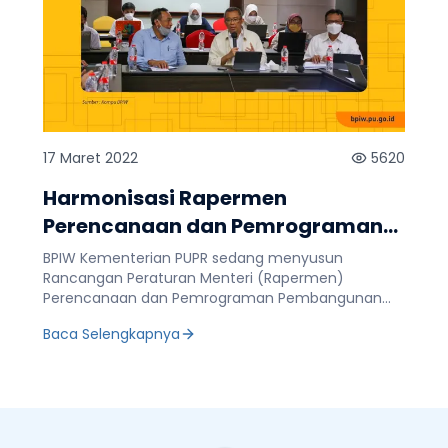
17 Maret 2022
5620
Harmonisasi Rapermen
Perencanaan dan Pemrograman
Pembangunan Infrastruktur PUPR
BPIW Kementerian PUPR sedang menyusun
Rancangan Peraturan Menteri (Rapermen)
Perencanaan dan Pemrograman Pembangunan
Infrastruktur PUPR. Penyusunan Rapermen ini telah
Baca Selengkapnya
memasuki tahap harmonisasi dan
pembahasannya dilakukan secara hybrid di
Serpong Tangerang Selatan pada Selasa, 15 Maret
2022. Dari hasil rapat-rapat sebelumnya telah
terjadi beberapa perubahan pada Rapermen
tersebut. Sekretaris BPIW Iwan Nurwanto