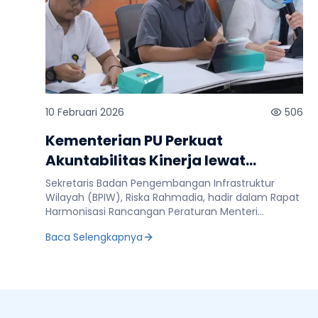
10 Februari 2026
506
Kementerian PU Perkuat
Akuntabilitas Kinerja lewat
Harmonisasi Rapermen PU
Sekretaris Badan Pengembangan Infrastruktur
Wilayah (BPIW), Riska Rahmadia, hadir dalam Rapat
Harmonisasi Rancangan Peraturan Menteri
Pekerjaan Umum tentang Sistem Akuntabilitas
Baca Selengkapnya
Kinerja Pemerintah (SAKIP) Kementerian Pekerjaan
Umum yang diselenggarakan secara hybrid pada
Selasa, 10 Februari 2026. Rapat ini bertujuan
memastikan rancangan peraturan menteri
(Rapermen) selaras dengan regulasi nasional dan
hasil evaluasi kinerja. Direktur Harmonisasi