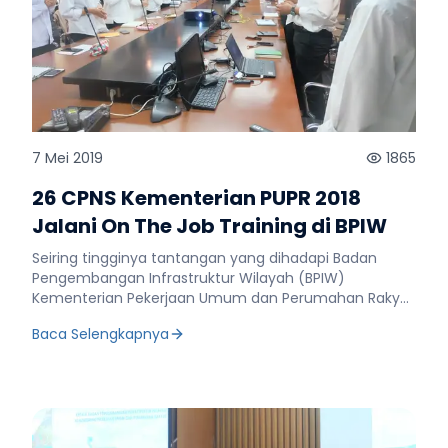
7 Mei 2019
1865
26 CPNS Kementerian PUPR 2018
Jalani On The Job Training di BPIW
Seiring tingginya tantangan yang dihadapi Badan
Pengembangan Infrastruktur Wilayah (BPIW)
Kementerian Pekerjaan Umum dan Perumahan Rakyat
(PUPR), para Calon Pegawai Negeri Sipil (CPNS)
Baca Selengkapnya
formasi 2018 yang ditempatkan di lingkungan BPIW
diharapkan dapat terus mengembangkan diri dan
menjaga disiplin agar memberikan warna dan kinerja
yang positif untuk BPIW ke depannya. Demikian
diungkapkan Kepala BPIW Kementerian PUPR, Hadi
Sucahyono dihadapan 26 CPNS saat membuka