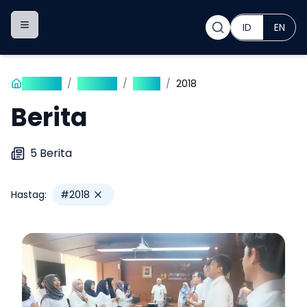
ID
EN
Toggle navigation menu
Beranda
/
Publikasi
/
Berita
/
2018
Berita
5
Berita
Hastag:
#
2018