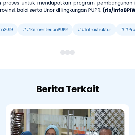
kan proses untuk mendapatkan program pembangunan inf
rovinsi, balai serta Unor di lingkungan PUPR.
(ris/infoBPI
am2019
#
#KementerianPUPR
#
#Infrastruktur
#
#Pra
Berita Terkait