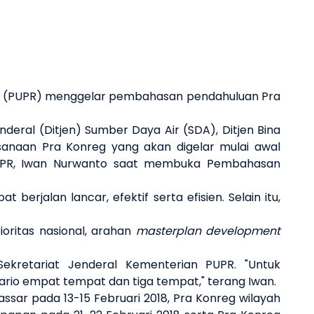
Next 
t (PUPR) menggelar pembahasan pendahuluan Pra
eral (Ditjen) Sumber Daya Air (SDA), Ditjen Bina
sanaan Pra Konreg yang akan digelar mulai awal
 PUPR, Iwan Nurwanto saat membuka Pembahasan
rjalan lancar, efektif serta efisien. Selain itu,
ritas nasional, arahan
masterplan development
Sekretariat Jenderal Kementerian PUPR. "Untuk
ario empat tempat dan tiga tempat," terang Iwan.
ssar pada 13-15 Februari 2018, Pra Konreg wilayah