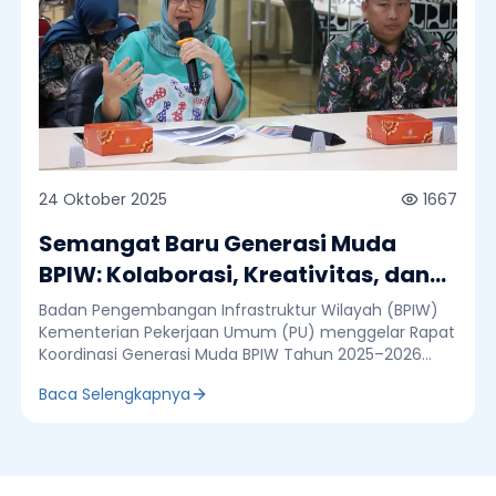
24 Oktober 2025
1667
Semangat Baru Generasi Muda
BPIW: Kolaborasi, Kreativitas, dan
Kontribusi untuk Negeri
Badan Pengembangan Infrastruktur Wilayah (BPIW)
Kementerian Pekerjaan Umum (PU) menggelar Rapat
Koordinasi Generasi Muda BPIW Tahun 2025–2026
yang bertempat di Ruang Rapat Lantai 1 BPIW, Jumat
Baca Selengkapnya
(24/10). Kegiatan ini bertujuan untuk memperkuat
peran, kolaborasi, dan kreativitas para pegawai
Generasi Muda (Genmud) di BPIW dalam mendukung
sasaran pembangunan infrastruktur nasional. Rapat
koordinasi dibuka oleh Sekretaris BPIW, Riska