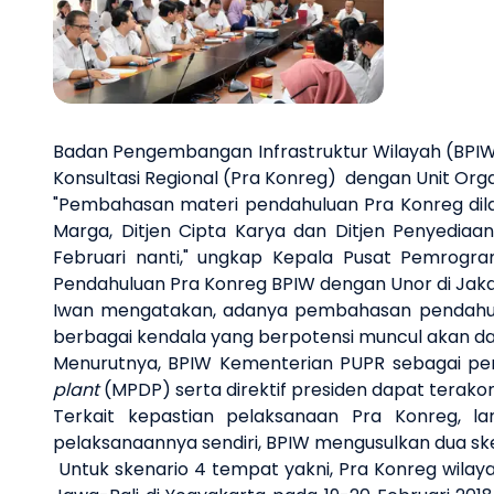
Previous slide
Badan Pengembangan Infrastruktur Wilayah (BP
Konsultasi Regional (Pra Konreg) dengan Unit Orga
"Pembahasan materi pendahuluan Pra Konreg dilak
Marga, Ditjen Cipta Karya dan Ditjen Penyedia
Februari nanti," ungkap Kepala Pusat Pemrog
Pendahuluan Pra Konreg BPIW dengan Unor di Jakar
Iwan mengatakan, adanya pembahasan pendahuluan i
berbagai kendala yang berpotensi muncul akan dap
Menurutnya, BPIW Kementerian PUPR sebagai pen
plant
(MPDP) serta direktif presiden dapat terako
Terkait kepastian pelaksanaan Pra Konreg, la
pelaksanaannya sendiri, BPIW mengusulkan dua ske
Untuk skenario 4 tempat yakni, Pra Konreg wilaya