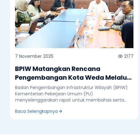
7 November 2025
2177
BPIW Matangkan Rencana
Pengembangan Kota Weda Melalui
Major Project Integrated City
Badan Pengembangan Infrastruktur Wilayah (BPIW)
Planning (ICP)
Kementerian Pekerjaan Umum (PU)
menyelenggarakan rapat untuk membahas serta
menyepakati Major Project Integrated City Planning
Baca Selengkapnya
(ICP) di Kota Weda, Kabupaten Halmahera Tengah,
Provinsi Maluku Utara. Kegiatan ini menjadi bagian dari
program ICP Sulawesi, Maluku, dan Papua, dalam
kerangka pinjaman IBRD No. 8976-ID. Rapat yang
berlangsung di Kantor BPIW Jakarta dihadiri oleh