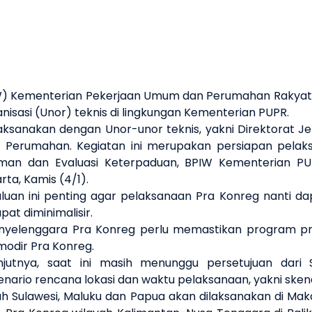
IW) Kementerian Pekerjaan Umum dan Perumahan Rakya
nisasi (Unor) teknis di lingkungan Kementerian PUPR.
sanakan dengan Unor-unor teknis, yakni Direktorat Jend
an Perumahan. Kegiatan ini merupakan persiapan pelak
raman dan Evaluasi Keterpaduan, BPIW Kementerian
ta, Kamis (4/1).
ni penting agar pelaksanaan Pra Konreg nanti dapat be
at diminimalisir.
yelenggara Pra Konreg perlu memastikan program prio
modir Pra Konreg.
njutnya, saat ini masih menunggu persetujuan dari 
nario rencana lokasi dan waktu pelaksanaan, yakni sken
h Sulawesi, Maluku dan Papua akan dilaksanakan di Maka