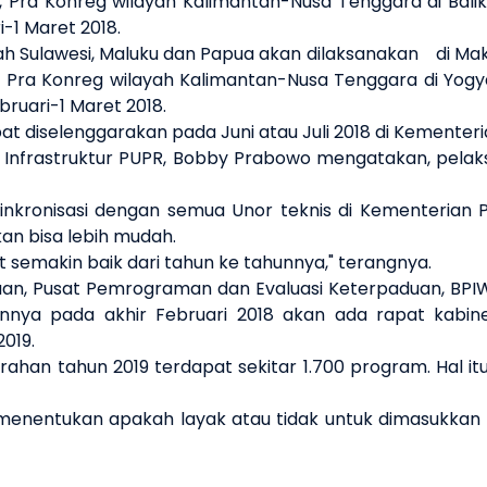
8, Pra Konreg wilayah Kalimantan-Nusa Tenggara di Bali
-1 Maret 2018.
ah Sulawesi, Maluku dan Papua akan dilaksanakan di Maka
, Pra Konreg wilayah Kalimantan-Nusa Tenggara di Yogy
ruari-1 Maret 2018.
t diselenggarakan pada Juni atau Juli 2018 di Kementeria
Infrastruktur PUPR, Bobby Prabowo mengatakan, pelak
sinkronisasi dengan semua Unor teknis di Kementerian 
an bisa lebih mudah.
 semakin baik dari tahun ke tahunnya," terangnya.
aan, Pusat Pemrograman dan Evaluasi Keterpaduan, BPI
gannya pada akhir Februari 2018 akan ada rapat kab
019.
han tahun 2019 terdapat sekitar 1.700 program. Hal itu
tuk menentukan apakah layak atau tidak untuk dimasukk