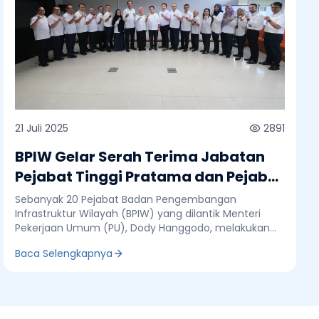
21 Juli 2025
2891
BPIW Gelar Serah Terima Jabatan
Pejabat Tinggi Pratama dan Pejabat
Administrator
Sebanyak 20 Pejabat Badan Pengembangan
Infrastruktur Wilayah (BPIW) yang dilantik Menteri
Pekerjaan Umum (PU), Dody Hanggodo, melakukan
serah terima jabatan di kantor BPIW, Jakarta, Senin 21
Baca Selengkapnya
Juli 2025. Serah terima dilakukan secara simbolis
dengan disaksikan langsung oleh Kepala BPIW, Bob
Arthur Lombogia. Adapun 20 Pejabat BPIW yang
dilantik, terdiri atas 5 Pejabat Tinggi Pratama yaitu
Riska Rahmadia menjabat sebagai Sekretaris BPIW,