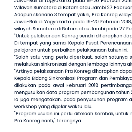
Jawa-Bali di Yogyakarta pada 19-20 Februari 201
Wilayah Sumatera di Batam atau Jambi 27 Februari
Adapun skenario 3 tempat yakni, Pra Konreg wilay
Jawa-Bali di Yogyakarta pada 19-20 Februari 2018
wilayah Sumatera di Batam atau Jambi pada 27 Feb
"Untuk pelaksanaan Konreg sendiri diharapkan dapa
Di tempat yang sama, Kepala Pusat Perencanaan 
pelajaran untuk perbaikan pelaksanaan tahun ini.
"Salah satu yang perlu diperkuat, salah satunya 
melakukan sinkronisasi dengan lembaga lainnya ak
"Artinya pelaksanaan Pra Konreg diharapkan dapat
Kepala Bidang Sinkronisasi Program dan Pembiay
dilakukan pada awal Februari 2018 pertimban
mengusulkan data program pembangunan tahun 2
Ia juga mengatakan, pada penyusunan program ara
workshop yang digelar waktu lalu.
"Program usulan ini perlu ditelaah kembali, un
Pra Konreg nanti," terangnya.