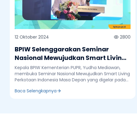
12 Oktober 2024
2800
BPIW Selenggarakan Seminar
Nasional Mewujudkan Smart Living
Perkotaan Indonesia Masa Depan
Kepala BPIW Kementerian PUPR, Yudha Mediawan,
membuka Seminar Nasional Mewujudkan Smart Living
Perkotaan Indonesia Masa Depan yang digelar pada
tanggal 10-11 Oktober 2024 di Aula Barat dan Aula
Baca Selengkapnya
Timur, Institut Teknologi Bandung (ITB). Yudha
menyampaikan bahwa seminar ini sangat strategis
karena selama ini perkotaan belum memiliki
kelembagan yang kuat yang khusus menangani
perkotaan. “Oleh karena itu kita melakukan diskusi di
sini untuk mendapatkan masukan dari para
Badan Pengembangan Infrastruk
akademisi, praktisi, hingga civitas akademika
sehingga ke depan kita dapat menjawab problem