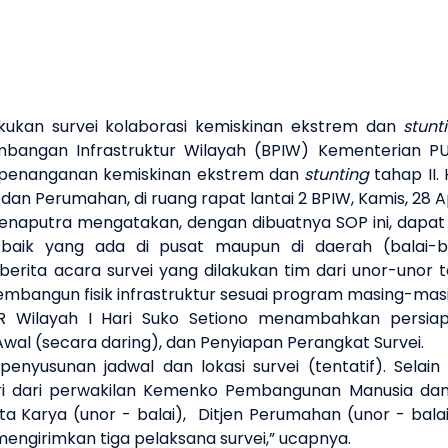
kukan survei kolaborasi kemiskinan ekstrem dan
stunt
ngembangan Infrastruktur Wilayah (BPIW) Kementeri
a penanganan kemiskinan ekstrem dan
stunting
tahap II. 
a dan Perumahan, di ruang rapat lantai 2 BPIW, Kamis, 28 A
naputra mengatakan, dengan dibuatnya SOP ini, dapat
baik yang ada di pusat maupun di daerah (balai-bal
a acara survei yang dilakukan tim dari unor-unor terka
bangun fisik infrastruktur sesuai program masing-masi
R Wilayah I Hari Suko Setiono menambahkan persiapa
wal (secara daring), dan Penyiapan Perangkat Survei.
nyusunan jadwal dan lokasi survei (tentatif). Selain
iri dari perwakilan Kemenko Pembangunan Manusia 
a Karya (unor - balai), Ditjen Perumahan (unor - bala
engirimkan tiga pelaksana survei,” ucapnya.