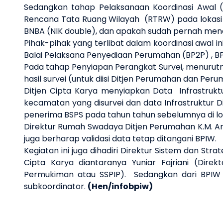
Sedangkan tahap Pelaksanaan Koordinasi Awal (se
Rencana Tata Ruang Wilayah (RTRW) pada lokasi su
BNBA (NIK double), dan apakah sudah pernah me
Pihak-pihak yang terlibat dalam koordinasi awal 
Balai Pelaksana Penyediaan Perumahan (BP2P) , B
Pada tahap Penyiapan Perangkat Survei, menurutny
hasil survei (untuk diisi Ditjen Perumahan dan Per
Ditjen Cipta Karya menyiapkan Data Infrastrukt
kecamatan yang disurvei dan data Infrastruktur D
penerima BSPS pada tahun tahun sebelumnya di lok
Direktur Rumah Swadaya Ditjen Perumahan K.M. Ar
juga berharap validasi data tetap ditangani BPIW.
Kegiatan ini juga dihadiri Direktur Sistem dan S
Cipta Karya diantaranya Yuniar Fajriani (Dire
Permukiman atau SSPIP). Sedangkan dari BPIW 
subkoordinator.
(Hen/infobpiw)