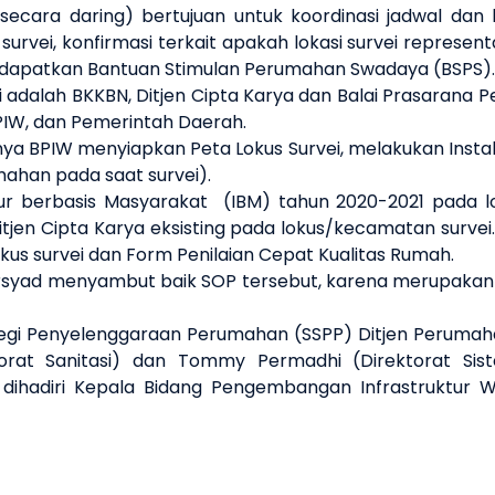
cara daring) bertujuan untuk koordinasi jadwal dan lok
rvei, konfirmasi terkait apakah lokasi survei represent
ndapatkan Bantuan Stimulan Perumahan Swadaya (BSPS)
ini adalah BKKBN, Ditjen Cipta Karya dan Balai Prasaran
PIW, dan Pemerintah Daerah.
a BPIW menyiapkan Peta Lokus Survei, melakukan Instal
umahan pada saat survei).
ur berbasis Masyarakat (IBM) tahun 2020-2021 pada lok
itjen Cipta Karya eksisting pada lokus/kecamatan surve
us survei dan Form Penilaian Cepat Kualitas Rumah.
syad menyambut baik SOP tersebut, karena merupakan p
trategi Penyelenggaraan Perumahan (SSPP) Ditjen Perum
ktorat Sanitasi) dan Tommy Permadhi (Direktorat Sis
dihadiri Kepala Bidang Pengembangan Infrastruktur W