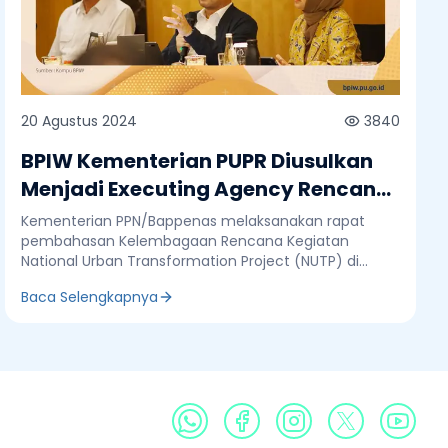
20 Agustus 2024
3840
BPIW Kementerian PUPR Diusulkan
Menjadi Executing Agency Rencana
Kegiatan National Urban
Kementerian PPN/Bappenas melaksanakan rapat
Transformation Project
pembahasan Kelembagaan Rencana Kegiatan
National Urban Transformation Project (NUTP) di
Rasuna Said, Kuningan, Jakarta Selatan, Selasa, 20
Baca Selengkapnya
Agustus 2024. Deputi Pengembangan Regional
Kementerian PPN/Bappenas, Tri Dewi Virgiyanti
menjelaskan bahwa ada tiga agenda pertemuan
tersebut yakni pertama penyamaan persepsi
kegiatan NUTP, penyepakatan kelembagaan NUTP,
dan pembahasan rencana tindaklanjut kegiatan
NUTP. Dijelaskannya bahwa ada tiga usulan
komponen kegiatan NUTP. Komponen pertama yakni