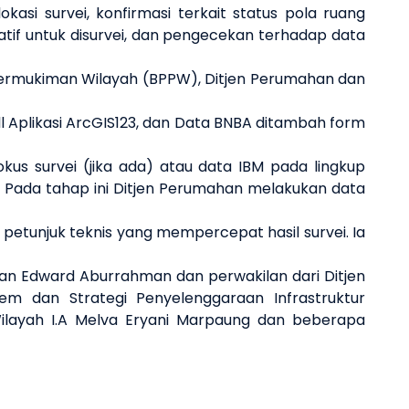
asi survei, konfirmasi terkait status pola ruang
atif untuk disurvei, dan pengecekan terhadap data
.
a Permukiman Wilayah (BPPW), Ditjen Perumahan dan
l Aplikasi ArcGIS123, dan Data BNBA ditambah form
us survei (jika ada) atau data IBM pada lingkup
i. Pada tahap ini Ditjen Perumahan melakukan data
etunjuk teknis yang mempercepat hasil survei. Ia
ahan Edward Aburrahman dan perwakilan dari Ditjen
tem dan Strategi Penyelenggaraan Infrastruktur
ilayah I.A Melva Eryani Marpaung dan beberapa