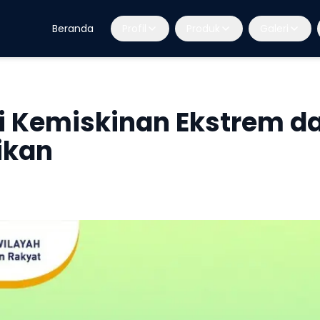
Beranda
Profil
Produk
Galeri
i Kemiskinan Ekstrem d
ikan