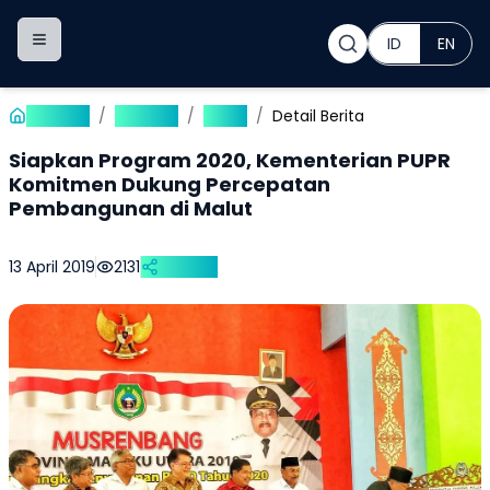
ID
EN
Toggle navigation menu
Beranda
/
Publikasi
/
Berita
/
Detail Berita
Siapkan Program 2020, Kementerian PUPR
Komitmen Dukung Percepatan
Pembangunan di Malut
13 April 2019
2131
Bagikan