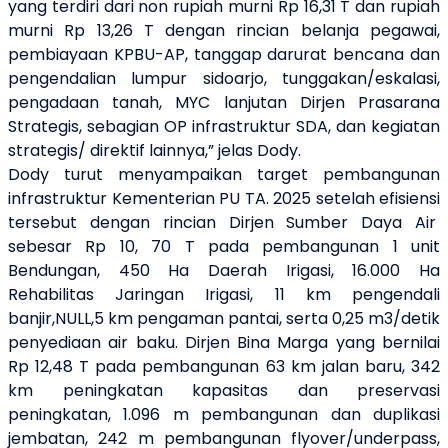
yang terdiri dari non rupiah murni Rp 16,31 T dan rupiah
murni Rp 13,26 T dengan rincian belanja pegawai,
pembiayaan KPBU-AP, tanggap darurat bencana dan
pengendalian lumpur sidoarjo, tunggakan/eskalasi,
pengadaan tanah, MYC lanjutan Dirjen Prasarana
Strategis, sebagian OP infrastruktur SDA, dan kegiatan
strategis/ direktif lainnya,” jelas Dody.
Dody turut menyampaikan target pembangunan
infrastruktur Kementerian PU TA. 2025 setelah efisiensi
tersebut dengan rincian Dirjen Sumber Daya Air
sebesar Rp 10, 70 T pada pembangunan 1 unit
Bendungan, 450 Ha Daerah Irigasi, 16.000 Ha
Rehabilitas Jaringan Irigasi, 11 km pengendali
banjir,NULL,5 km pengaman pantai, serta 0,25 m3/detik
penyediaan air baku. Dirjen Bina Marga yang bernilai
Rp 12,48 T pada pembangunan 63 km jalan baru, 342
km peningkatan kapasitas dan preservasi
peningkatan, 1.096 m pembangunan dan duplikasi
jembatan, 242 m pembangunan flyover/underpass,