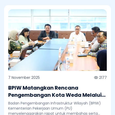
7 November 2025
2177
BPIW Matangkan Rencana
Pengembangan Kota Weda Melalui
Major Project Integrated City
Badan Pengembangan Infrastruktur Wilayah (BPIW)
Planning (ICP)
Kementerian Pekerjaan Umum (PU)
menyelenggarakan rapat untuk membahas serta