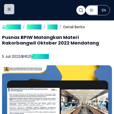
ID
EN
Toggle navigation menu
Beranda
/
Publikasi
/
Berita
/
Detail Berita
Pusnas BPIW Matangkan Materi
Rakorbangwil Oktober 2022 Mendatang
5 Juli 2022
1621
Bagikan