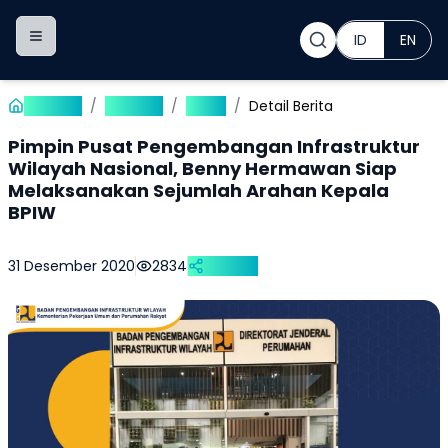
ID
EN
Toggle navigation menu
Beranda
/
Publikasi
/
Berita
/
Detail Berita
Pimpin Pusat Pengembangan Infrastruktur
Wilayah Nasional, Benny Hermawan Siap
Melaksanakan Sejumlah Arahan Kepala
BPIW
31 Desember 2020
2834
Bagikan