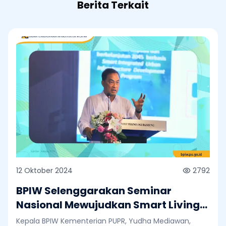
Berita Terkait
12 Oktober 2024
2792
BPIW Selenggarakan Seminar
Nasional Mewujudkan Smart Living
Perkotaan Indonesia Masa Depan
Kepala BPIW Kementerian PUPR, Yudha Mediawan,