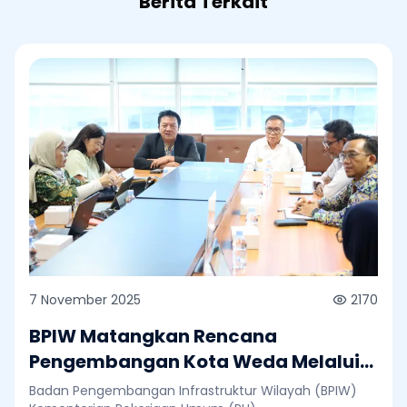
Berita Terkait
7 November 2025
2170
BPIW Matangkan Rencana
Pengembangan Kota Weda Melalui
Major Project Integrated City
Badan Pengembangan Infrastruktur Wilayah (BPIW)