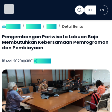
ID
EN
Toggle navigation menu
Beranda
/
Publikasi
/
Berita
/
Detail Berita
Pengembangan Pariwisata Labuan Bajo
Membutuhkan Kebersamaan Pemrograman
dan Pembiayaan
18 Mei 2020
3601
Bagikan