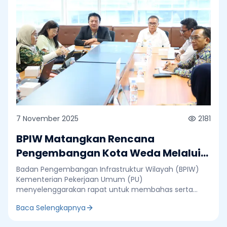
7 November 2025
2181
BPIW Matangkan Rencana
Pengembangan Kota Weda Melalui
Major Project Integrated City
Badan Pengembangan Infrastruktur Wilayah (BPIW)
Planning (ICP)
Kementerian Pekerjaan Umum (PU)
menyelenggarakan rapat untuk membahas serta
menyepakati Major Project Integrated City Planning
Baca Selengkapnya
(ICP) di Kota Weda, Kabupaten Halmahera Tengah,
Provinsi Maluku Utara. Kegiatan ini menjadi bagian dari