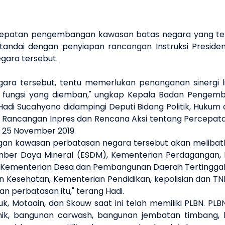
patan pengembangan kawasan batas negara yang telah 
itandai dengan penyiapan rancangan Instruksi Preside
ara tersebut.
a tersebut, tentu memerlukan penanganan sinergi lin
 fungsi yang diemban," ungkap Kepala Badan Pengemba
di Sucahyono didampingi Deputi Bidang Politik, Hukum 
n Rancangan Inpres dan Rencana Aksi tentang Percep
, 25 November 2019.
gan kawasan perbatasan negara tersebut akan meliba
umber Daya Mineral (ESDM), Kementerian Perdagangan,
, Kementerian Desa dan Pembangunan Daerah Tertinggal
n Kesehatan, Kementerian Pendidikan, kepolisian dan T
perbatasan itu," terang Hadi.
 Motaain, dan Skouw saat ini telah memiliki PLBN. PLB
nik, bangunan carwash, bangunan jembatan timbang,