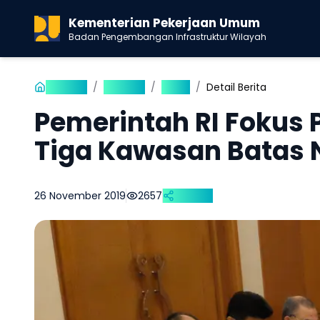
Kementerian Pekerjaan Umum
Badan Pengembangan Infrastruktur Wilayah
Beranda
/
Publikasi
/
Berita
/
Detail Berita
Pemerintah RI Fokus
Tiga Kawasan Batas 
26 November 2019
2657
Bagikan