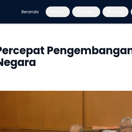
Beranda
Profil
Produk
Galeri
 Percepat Pengembanga
Negara