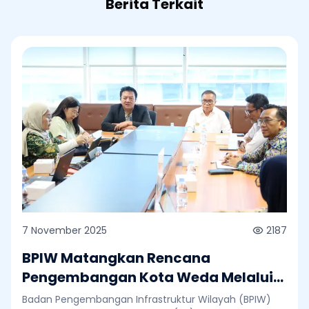
Berita Terkait
7 November 2025
2187
BPIW Matangkan Rencana
Pengembangan Kota Weda Melalui
Major Project Integrated City
Badan Pengembangan Infrastruktur Wilayah (BPIW)