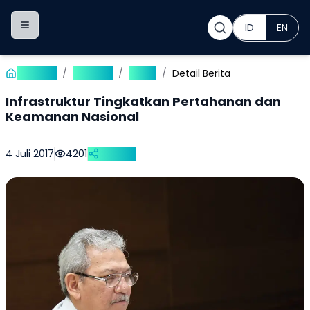
ID
EN
Toggle navigation menu
Beranda
/
Publikasi
/
Berita
/
Detail Berita
Infrastruktur Tingkatkan Pertahanan dan
Keamanan Nasional
4 Juli 2017
4201
Bagikan