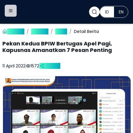
ID
EN
Toggle navigation menu
Beranda
/
Publikasi
/
Berita
/
Detail Berita
Pekan Kedua BPIW Bertugas Apel Pagi,
Kapusnas Amanatkan 7 Pesan Penting
11 April 2022
1572
Bagikan