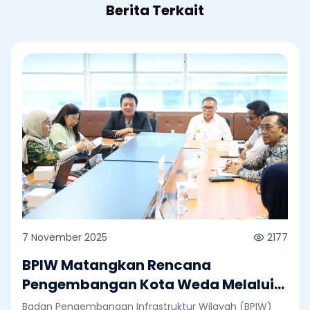
Berita Terkait
7 November 2025
2177
BPIW Matangkan Rencana
Pengembangan Kota Weda Melalui
Major Project Integrated City
Badan Pengembangan Infrastruktur Wilayah (BPIW)