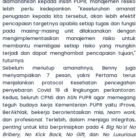
diamanahkan kepada insan PUPR, manajemen resiko
lebih perlu kedepankan. "Keseluruhan amanat
penugasan kepada kita tersebut, akan lebih efektif
pencapaian targetnya apabila setiap tugas dan fungsi
pada masing-masing unit dilaksanakan dengan
mengimplementasikan manajemen risiko untuk
membantu memitigasi setiap risiko yang mungkin
terjadi dan dapat menghambat pencapaian tujuan,"
tuturnya.
Sebelum menutup amanahnya, Benny juga
menyampaikan 7 pesan, yakni Pertama terus
menjalankan protocol Kesehatan pencegahan
penyebaran Covid 19 di lingkungan perkantoran.
Kedua, Seluruh CPNS dan ASN PUPR agar memegang
teguh budaya kerja Kementerian PUPR yaitu iProve,
BerAkhlak, bekerja berorientasikan misi,
team work
,
dan profesional. Terlebih, dalam menjaga integritas,
penting untuk kita berprinsipkan pada 4
Big No's! No
Bribery, No Kick Back, No Gift,
dan
No Luxurious